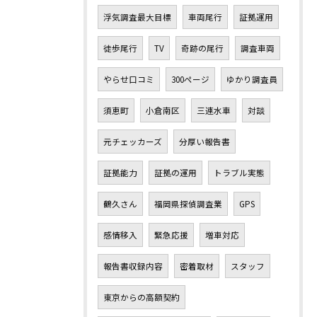
浮気調査最大目標
車両尾行
証拠運用
徒歩尾行
TV
奇跡の尾行
調査車両
やらせ口コミ
300ページ
ゆかり調査員
須恵町
小倉南区
三連水車
対談
元チェッカーズ
分厚い報告書
証拠能力
証拠の運用
トラブル実態
鶴久さん
福岡県探偵調査業
GPS
感情移入
緊急応援
増車対応
報告書収録内容
密着取材
スタッフ
東京からの高額契約