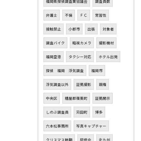
福岡県探偵調査業協議会
調査員数
弁護士
不倫
ＦＣ
常習性
接触禁止
小郡市
出張
対象者
調査バイク
暗視カメラ
撮影機材
福岡空港
タクシー対応
ホテル出発
探偵 福岡 浮気調査
福岡市
浮気調査以外
証拠撮影
親権
中央区
糟屋郡篠栗町
証拠開示
しのぶ調査員
苅田町
博多
六本松事務所
写真キャプチャー
クリスマス時期
研修会
北九州