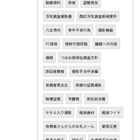
動画資料
筑後
盗聴発見
浮気調査報告書
西区浮気調査新規案件
八女市内
車中不貞行為
撮影機器
FC探偵
理枝代理投稿
難題への対処
福岡
つばめ探偵社調査方針
訴訟経験者
撮影手法中洲編
依頼者男女比
夜間の証拠撮影
映像証拠
早慶戦
訴訟前決着
ホテル入り撮影
暗視機材
暗視ワイド
依頼者さんからのお礼メール
豪雨災害