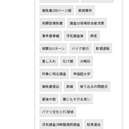
報告書250ページ超
新規案件
完勝型報告書
調査は現場担当者次第
激辛食事編
浮気調査後
師走
頻繁なUターン
バイク尾行
飲酒運転
差し入れ
化け調
大晦日
印象に残る調査
早稲田大学
報告書提出
直調
張り込みの問題点
最後の砦
藁にもすがる思い
パクリ文化とFC探偵
浮気調査24時間連続調査
駐車違反