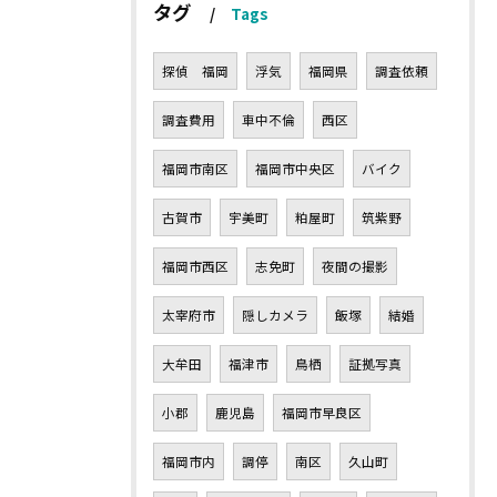
タグ
Tags
探偵 福岡
浮気
福岡県
調査依頼
調査費用
車中不倫
西区
福岡市南区
福岡市中央区
バイク
古賀市
宇美町
粕屋町
筑紫野
福岡市西区
志免町
夜間の撮影
太宰府市
隠しカメラ
飯塚
結婚
大牟田
福津市
鳥栖
証拠写真
小郡
鹿児島
福岡市早良区
福岡市内
調停
南区
久山町