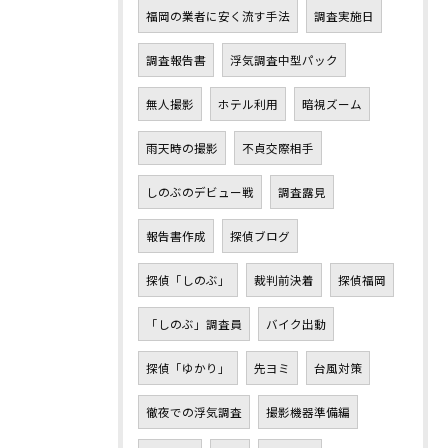
福岡の業者に安く流す手法
調査実施日
調査報告書
浮気調査中型パック
無人撮影
ホテル利用
暗視ズーム
雨天時の撮影
不貞交際相手
しのぶのデビュー戦
調査露見
報告書作成
探偵ブログ
探偵「しのぶ」
裁判前決着
探偵福岡
「しのぶ」調査員
バイク出動
探偵「ゆかり」
先ヨミ
台風対策
徹夜での浮気調査
撮影機器準備編