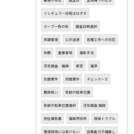
裏道の帝王
誕生日
主導権下の交渉
イレギュラー日程ははずせ
カープ一色の街
調査日時選択
体調管理
公示送達
各種工作への対応
休暇
重要事項
撮影手法
浮気調査 福岡
新宮
福津
別居案件
同居案件
チェッカーズ
勝訴祝い
奇跡の駐車位置
奇跡の駐車位置選択
浮気調査 福岡
他社報告書
福岡市役所
探偵トラブル
悪徳探偵には負けない
証拠能力不備無し