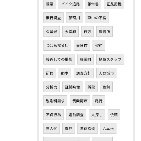
篠栗
バイク追尾
報告書
証拠把握
素行調査
那珂川
車中の不倫
久留米
大宰府
行方
興信所
つばめ探偵社
春日市
契約
接近しての撮影
篠栗町
探偵スタッフ
研修
熊本
調査方針
大野城市
分析力
証拠映像
訴訟
佐賀
慰謝料請求
筑紫野市
尾行
不貞行為
婚前調査
人探し
依頼
無人化
露見
悪徳探偵
六本松