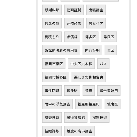
慰謝料額
動画証拠
出張調査
信念の詩
元依頼者
男女ペア
見積もり
求償権
博多区
早良区
訴訟前決着の有用性
内容証明
東区
福岡市東区
中央区六本松
バス
福岡市博多区
悪しき実例報告書
事件回避
博多駅
須恵
報告書運用
雨中の浮気調査
糟屋郡粕屋町
城南区
調査日時
器物損壊犯
撮影技術
結婚詐欺
難度の高い調査