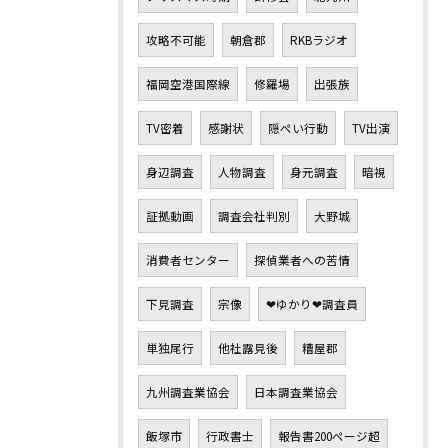
攻略不可能
朝倉郡
RKBラジオ
福岡空港国際線
修羅場
出張族
TV密着
感謝状
隠ぺい行動
TV出演
身辺調査
人物調査
身元調査
暗視
証拠動画
調査会社判別
大野城
消費者センター
探偵業者への苦情
下見調査
宗像
❤ゆかり❤調査員
単独尾行
他社露見後
糟屋郡
九州調査業協会
日本調査業協会
飯塚市
行政書士
報告書200ページ超