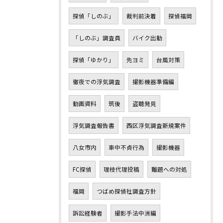
探偵「しのぶ」
裁判前決着
探偵福岡
「しのぶ」調査員
バイク出動
探偵「ゆかり」
先ヨミ
台風対策
徹夜での浮気調査
撮影機器準備編
動画資料
筑後
盗聴発見
浮気調査報告書
西区浮気調査新規案件
八女市内
車中不貞行為
撮影機器
FC探偵
理枝代理投稿
難題への対処
福岡
つばめ探偵社調査方針
訴訟経験者
撮影手法中洲編