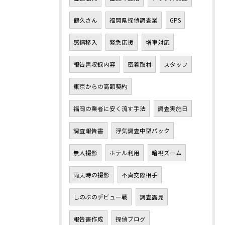
鶴久さん
福岡県探偵調査業
GPS
感情移入
緊急応援
増車対応
報告書収録内容
密着取材
スタッフ
東京からの高額契約
福岡の業者に安く流す手法
調査実施日
調査報告書
浮気調査中型パック
無人撮影
ホテル利用
暗視ズーム
雨天時の撮影
不貞交際相手
しのぶのデビュー戦
調査露見
報告書作成
探偵ブログ