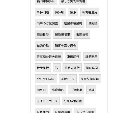
福岡市博多区
悪しき実例報告書
事件回避
博多駅
須恵
報告書運用
雨中の浮気調査
糟屋郡粕屋町
城南区
調査日時
器物損壊犯
撮影技術
結婚詐欺
難度の高い調査
浮気調査最大目標
車両尾行
証拠運用
徒歩尾行
TV
奇跡の尾行
調査車両
やらせ口コミ
300ページ
ゆかり調査員
須恵町
小倉南区
三連水車
対談
元チェッカーズ
分厚い報告書
証拠能力
証拠の運用
トラブル実態