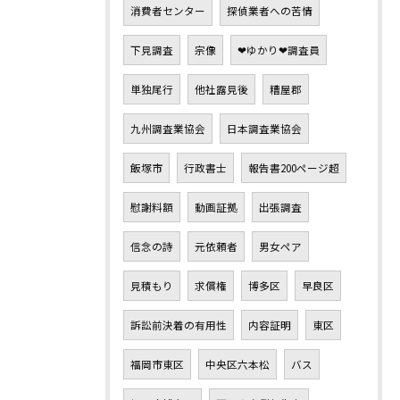
消費者センター
探偵業者への苦情
下見調査
宗像
❤ゆかり❤調査員
単独尾行
他社露見後
糟屋郡
九州調査業協会
日本調査業協会
飯塚市
行政書士
報告書200ページ超
慰謝料額
動画証拠
出張調査
信念の詩
元依頼者
男女ペア
見積もり
求償権
博多区
早良区
訴訟前決着の有用性
内容証明
東区
福岡市東区
中央区六本松
バス