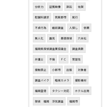
分析力
証拠映像
訴訟
佐賀
慰謝料請求
筑紫野市
尾行
不貞行為
婚前調査
人探し
依頼
無人化
露見
悪徳探偵
六本松
福岡県探偵調査業協議会
調査員数
弁護士
不倫
ＦＣ
常習性
接触禁止
小郡市
出張
対象者
調査バイク
暗視カメラ
撮影機材
福岡空港
タクシー対応
ホテル出発
探偵 福岡 浮気調査
福岡市