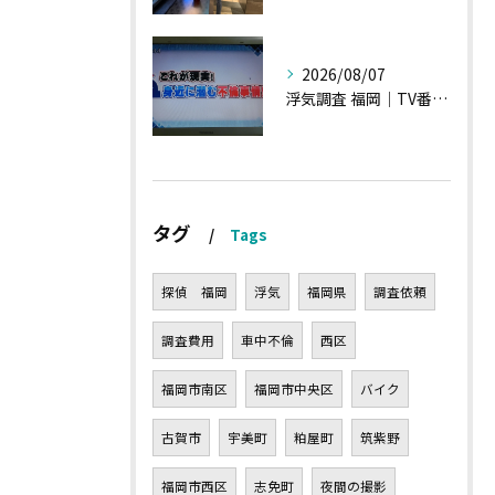
2026/08/07
浮気調査 福岡｜TV番組15分間の特集の時のお話①
タグ
Tags
探偵 福岡
浮気
福岡県
調査依頼
調査費用
車中不倫
西区
福岡市南区
福岡市中央区
バイク
古賀市
宇美町
粕屋町
筑紫野
福岡市西区
志免町
夜間の撮影