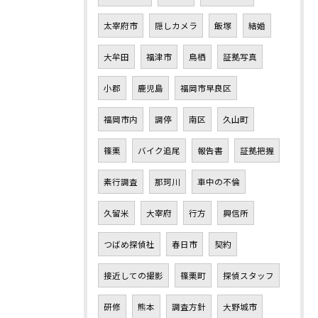
太宰府市
隠しカメラ
飯塚
結婚
大牟田
福津市
鳥栖
証拠写真
小郡
鹿児島
福岡市早良区
福岡市内
調停
南区
久山町
篠栗
バイク追尾
報告書
証拠把握
素行調査
那珂川
車中の不倫
久留米
大宰府
行方
興信所
つばめ探偵社
春日市
契約
接近しての撮影
篠栗町
探偵スタッフ
研修
熊本
調査方針
大野城市