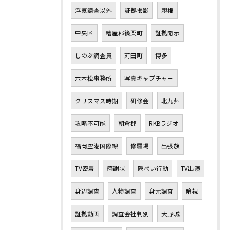
浮気調査以外
証拠撮影
親権
中央区
糟屋郡篠栗町
証拠開示
しのぶ調査員
苅田町
博多
六本松事務所
写真キャプチャー
クリスマス時期
研修会
北九州
攻略不可能
朝倉郡
RKBラジオ
福岡空港国際線
修羅場
出張族
TV密着
感謝状
隠ぺい行動
TV出演
身辺調査
人物調査
身元調査
暗視
証拠動画
調査会社判別
大野城