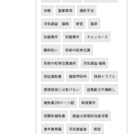
休暇
重要事項
撮影手法
浮気調査 福岡
新宮
福津
別居案件
同居案件
チェッカーズ
勝訴祝い
奇跡の駐車位置
奇跡の駐車位置選択
浮気調査 福岡
他社報告書
福岡市役所
探偵トラブル
悪徳探偵には負けない
証拠能力不備無し
報告書250ページ超
新規案件
完勝型報告書
調査は現場担当者次第
激辛食事編
浮気調査後
師走