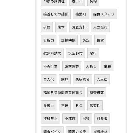
つばめ探偵社
春日市
契約
接近しての撮影
篠栗町
探偵スタッフ
研修
熊本
調査方針
大野城市
分析力
証拠映像
訴訟
佐賀
慰謝料請求
筑紫野市
尾行
不貞行為
婚前調査
人探し
依頼
無人化
露見
悪徳探偵
六本松
福岡県探偵調査業協議会
調査員数
弁護士
不倫
ＦＣ
常習性
接触禁止
小郡市
出張
対象者
調査バイク
暗視カメラ
撮影機材