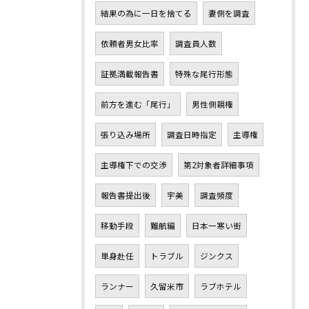
結果の為に一日を捨てる
妻側を調査
依頼者男女比率
調査員人数
証拠満載報告書
特殊な尾行形態
前方を進む「尾行」
男性側親権
張り込み場所
調査日時指定
主導権
主導権下での交渉
第2対象者詳細事項
報告書提出後
宇美
調査頻度
移動手段
難航編
日本一寒い街
単身赴任
トラブル
ジンクス
ランナー
久留米市
ラブホテル