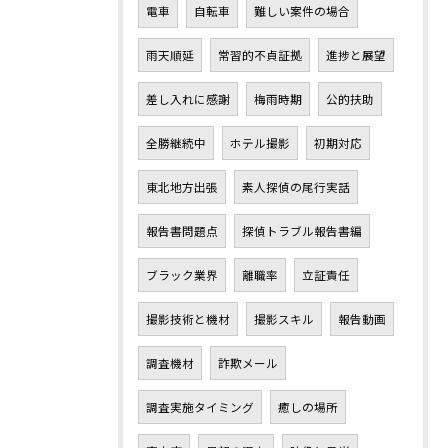
電車
自転車
難しい案件の場合
雨天順延
常習的不貞証拠
進捗と展望
差し入れに感謝
梅雨時期
公的扶助
全勝継続中
ホテル撮影
初期対応
東北地方出張
素人探偵の尾行実話
報告書問題点
探偵トラブル報告書編
ブラック業界
離職率
立証責任
撮影技術と機材
撮影スキル
報告動画
調査機材
詐欺メール
調査実施タイミング
癒しの場所