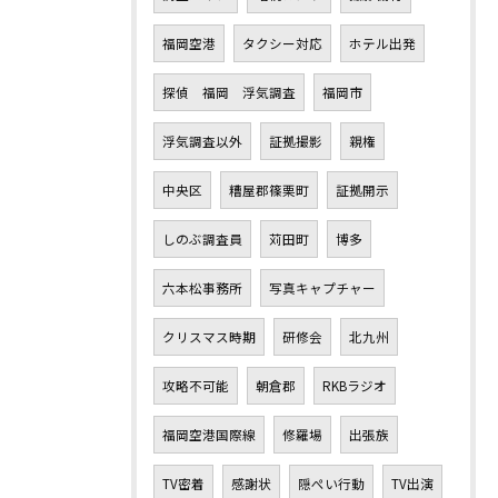
福岡空港
タクシー対応
ホテル出発
探偵 福岡 浮気調査
福岡市
浮気調査以外
証拠撮影
親権
中央区
糟屋郡篠栗町
証拠開示
しのぶ調査員
苅田町
博多
六本松事務所
写真キャプチャー
クリスマス時期
研修会
北九州
攻略不可能
朝倉郡
RKBラジオ
福岡空港国際線
修羅場
出張族
TV密着
感謝状
隠ぺい行動
TV出演