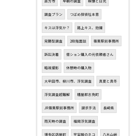
直方市
早朝の調査
映像と日光
調査プラン
つばめ探偵社本意
キスは浮気か？
路上キス、抱擁
完勝型調査
2段階面談
篠栗駅前事務所
訴訟決着
億ション購入の元依頼者さん
暗視撮影
休憩時の購入物
大牟田市、柳川市、浮気調査
真夏と真冬
浮気調査超難解
糟屋郡志免町
JR篠栗駅前事務所
請求手法
長崎県
雨天時の調査
福岡浮気調査
博多区店屋町
宇宙服のネコ
八木山峠