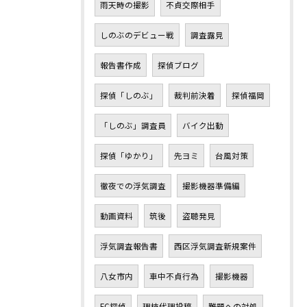
雨天時の撮影
不貞交際相手
しのぶのデビュー戦
調査露見
報告書作成
探偵ブログ
探偵「しのぶ」
裁判前決着
探偵福岡
「しのぶ」調査員
バイク出動
探偵「ゆかり」
先ヨミ
台風対策
徹夜での浮気調査
撮影機器準備編
動画資料
筑後
盗聴発見
浮気調査報告書
西区浮気調査新規案件
八女市内
車中不貞行為
撮影機器
FC探偵
理枝代理投稿
難題への対処