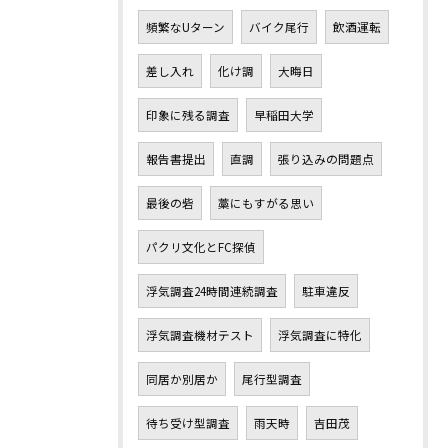
頻繁なUターン
バイク尾行
飲酒運転
差し入れ
化け調
大晦日
印象に残る調査
早稲田大学
報告書提出
直調
張り込みの問題点
最後の砦
藁にもすがる思い
パクリ文化とFC探偵
浮気調査24時間連続調査
駐車違反
浮気調査機材テスト
浮気調査に特化
同居か別居か
尾行型調査
待ち受け型調査
雨天時
吉田茂