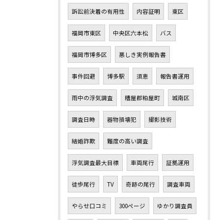
訴訟前決着の有用性
内容証明
東区
福岡市東区
中央区六本松
バス
福岡市博多区
悪しき実例報告書
事件回避
博多駅
須恵
報告書運用
雨中の浮気調査
糟屋郡粕屋町
城南区
調査日時
器物損壊犯
撮影技術
結婚詐欺
難度の高い調査
浮気調査最大目標
車両尾行
証拠運用
徒歩尾行
TV
奇跡の尾行
調査車両
やらせ口コミ
300ページ
ゆかり調査員