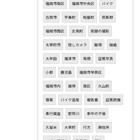
福岡市南区
福岡市中央区
バイク
古賀市
宇美町
粕屋町
筑紫野
福岡市西区
志免町
夜間の撮影
太宰府市
隠しカメラ
飯塚
結婚
大牟田
福津市
鳥栖
証拠写真
小郡
鹿児島
福岡市早良区
福岡市内
調停
南区
久山町
篠栗
バイク追尾
報告書
証拠把握
素行調査
那珂川
車中の不倫
久留米
大宰府
行方
興信所