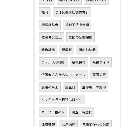
福岡
つばめ探偵社調査方針
訴訟経験者
撮影手法中洲編
依頼者男女比
夜間の証拠撮影
映像証拠
早慶戦
訴訟前決着
ホテル入り撮影
暗視機材
暗視ワイド
依頼者さんからのお礼メール
豪雨災害
裏道の帝王
誕生日
主導権下の交渉
イレギュラー日程ははずせ
カープ一色の街
調査日時選択
体調管理
公示送達
各種工作への対応