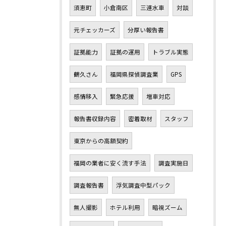
須恵町
小倉南区
三連水車
対談
元チェッカーズ
分厚い報告書
証拠能力
証拠の運用
トラブル実態
鶴久さん
福岡県探偵調査業
GPS
感情移入
緊急応援
増車対応
報告書収録内容
密着取材
スタッフ
東京からの高額契約
福岡の業者に安く流す手法
調査実施日
調査報告書
浮気調査中型パック
無人撮影
ホテル利用
暗視ズーム