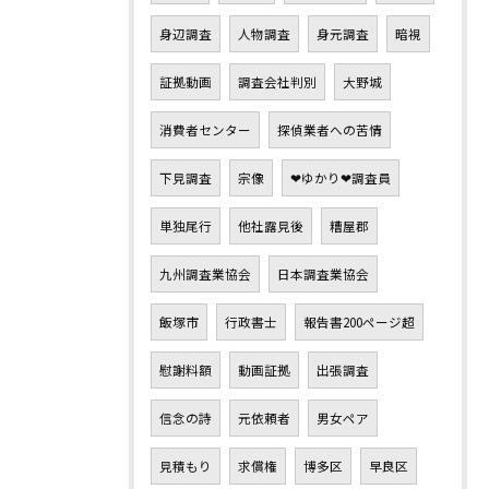
身辺調査
人物調査
身元調査
暗視
証拠動画
調査会社判別
大野城
消費者センター
探偵業者への苦情
下見調査
宗像
❤ゆかり❤調査員
単独尾行
他社露見後
糟屋郡
九州調査業協会
日本調査業協会
飯塚市
行政書士
報告書200ページ超
慰謝料額
動画証拠
出張調査
信念の詩
元依頼者
男女ペア
見積もり
求償権
博多区
早良区