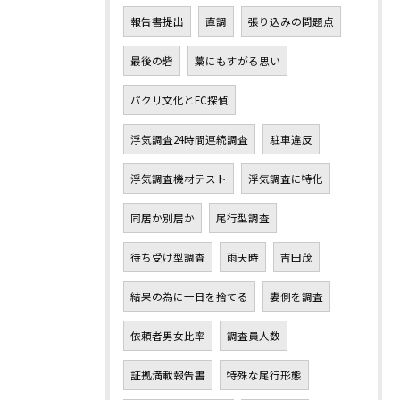
報告書提出
直調
張り込みの問題点
最後の砦
藁にもすがる思い
パクリ文化とFC探偵
浮気調査24時間連続調査
駐車違反
浮気調査機材テスト
浮気調査に特化
同居か別居か
尾行型調査
待ち受け型調査
雨天時
吉田茂
結果の為に一日を捨てる
妻側を調査
依頼者男女比率
調査員人数
証拠満載報告書
特殊な尾行形態