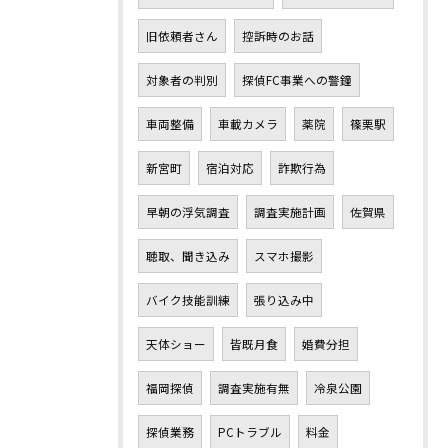
旧依頼者さん
控訴時のお話
対象者の判別
探偵FC事業への警鐘
車両整備
車載カメラ
薬院
篠栗駅
新宮町
宿泊対応
詐欺行為
早朝の浮気調査
調査実施計画
佐賀県
聴取、聞き込み
スマホ撮影
バイク技能訓練
張り込み中
天体ショー
皆既月食
婚費分担
福岡探偵
調査実施有無
冷泉公園
探偵業務
PCトラブル
料金