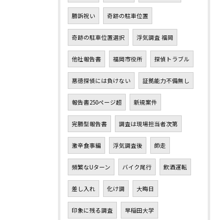
勝訴祝い
奇跡の駐車位置
奇跡の駐車位置選択
浮気調査 福岡
他社報告書
福岡市役所
探偵トラブル
悪徳探偵には負けない
証拠能力不備無し
報告書250ページ超
新規案件
完勝型報告書
調査は現場担当者次第
激辛食事編
浮気調査後
師走
頻繁なUターン
バイク尾行
飲酒運転
差し入れ
化け調
大晦日
印象に残る調査
早稲田大学