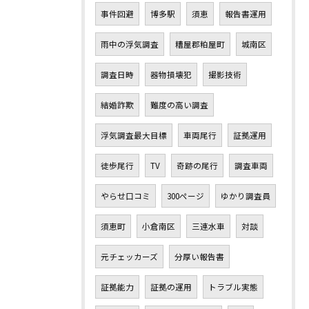
事件回避
博多駅
須恵
報告書運用
雨中の浮気調査
糟屋郡粕屋町
城南区
調査日時
器物損壊犯
撮影技術
結婚詐欺
難度の高い調査
浮気調査最大目標
車両尾行
証拠運用
徒歩尾行
TV
奇跡の尾行
調査車両
やらせ口コミ
300ページ
ゆかり調査員
須恵町
小倉南区
三連水車
対談
元チェッカーズ
分厚い報告書
証拠能力
証拠の運用
トラブル実態