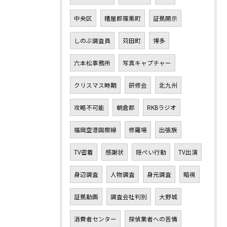
中央区
糟屋郡篠栗町
証拠開示
しのぶ調査員
苅田町
博多
六本松事務所
写真キャプチャー
クリスマス時期
研修会
北九州
攻略不可能
朝倉郡
RKBラジオ
福岡空港国際線
修羅場
出張族
TV密着
感謝状
隠ぺい行動
TV出演
身辺調査
人物調査
身元調査
暗視
証拠動画
調査会社判別
大野城
消費者センター
探偵業者への苦情