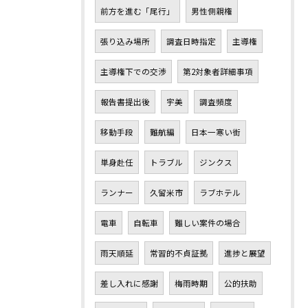
前方を進む「尾行」
男性側親権
張り込み場所
調査日時指定
主導権
主導権下での交渉
第2対象者詳細事項
報告書提出後
宇美
調査頻度
移動手段
難航編
日本一寒い街
単身赴任
トラブル
ジンクス
ランナー
久留米市
ラブホテル
電車
自転車
難しい案件の場合
雨天順延
常習的不貞証拠
進捗と展望
差し入れに感謝
梅雨時期
公的扶助