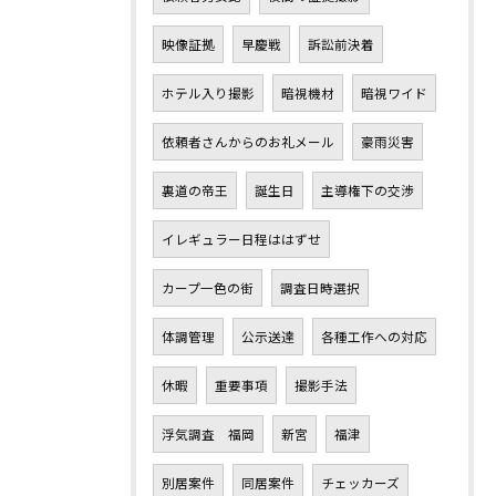
映像証拠
早慶戦
訴訟前決着
ホテル入り撮影
暗視機材
暗視ワイド
依頼者さんからのお礼メール
豪雨災害
裏道の帝王
誕生日
主導権下の交渉
イレギュラー日程ははずせ
カープ一色の街
調査日時選択
体調管理
公示送達
各種工作への対応
休暇
重要事項
撮影手法
浮気調査 福岡
新宮
福津
別居案件
同居案件
チェッカーズ