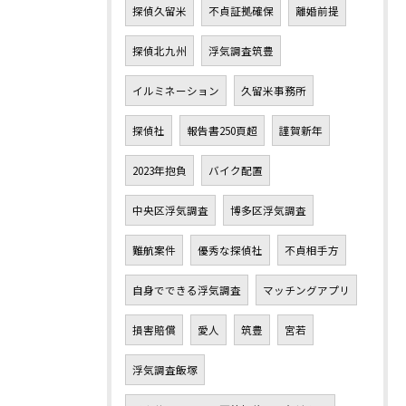
探偵久留米
不貞証拠確保
離婚前提
探偵北九州
浮気調査筑豊
イルミネーション
久留米事務所
探偵社
報告書250頁超
謹賀新年
2023年抱負
バイク配置
中央区浮気調査
博多区浮気調査
難航案件
優秀な探偵社
不貞相手方
自身でできる浮気調査
マッチングアプリ
損害賠償
愛人
筑豊
宮若
浮気調査飯塚