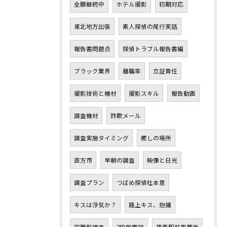
全勝継続中
ホテル撮影
初期対応
東北地方出張
素人探偵の尾行実話
報告書問題点
探偵トラブル報告書編
ブラック業界
離職率
立証責任
撮影技術と機材
撮影スキル
報告動画
調査機材
詐欺メール
調査実施タイミング
癒しの場所
直方市
早朝の調査
映像と日光
調査プラン
つばめ探偵社本意
キスは浮気か？
路上キス、抱擁