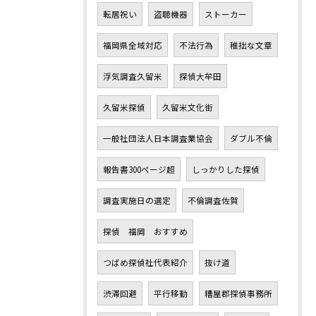
転居祝い
盗聴機器
ストーカー
福岡県全域対応
不法行為
稚拙な文章
浮気調査久留米
探偵大牟田
久留米探偵
久留米文化街
一般社団法人日本調査業協会
ダブル不倫
報告書300ページ超
しっかりした探偵
調査実施日の選定
不倫調査佐賀
探偵 福岡 おすすめ
つばめ探偵社代表紹介
抜け道
渋滞回避
平行移動
糟屋郡探偵事務所