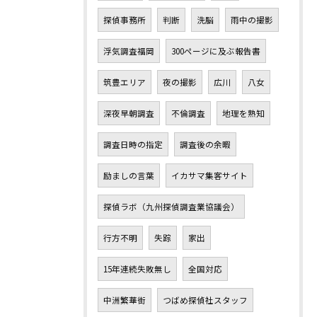
探偵事務所
判断
洗脳
雨中の撮影
浮気調査福岡
300ページに及ぶ報告書
筑豊エリア
夜の撮影
広川
八女
深夜早朝調査
不倫調査
地理を熟知
調査日時の指定
調査後の余暇
励ましの言葉
イカサマ集客サイト
探偵ラボ（九州探偵調査業協議会）
行方不明
失踪
家出
15年連続失敗無し
全国対応
中洲繁華街
つばめ探偵社スタッフ