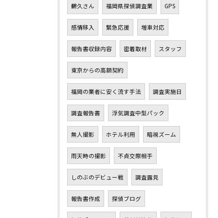
鶴久さん
福岡県探偵調査業
GPS
感情移入
緊急応援
増車対応
報告書収録内容
密着取材
スタッフ
東京からの高額契約
福岡の業者に安く流す手法
調査実施日
調査報告書
浮気調査中型パック
無人撮影
ホテル利用
暗視ズーム
雨天時の撮影
不貞交際相手
しのぶのデビュー戦
調査露見
報告書作成
探偵ブログ