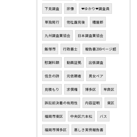
下見調査
宗像
❤ゆかり❤調査員
単独尾行
他社露見後
糟屋郡
九州調査業協会
日本調査業協会
飯塚市
行政書士
報告書200ページ超
慰謝料額
動画証拠
出張調査
信念の詩
元依頼者
男女ペア
見積もり
求償権
博多区
早良区
訴訟前決着の有用性
内容証明
東区
福岡市東区
中央区六本松
バス
福岡市博多区
悪しき実例報告書