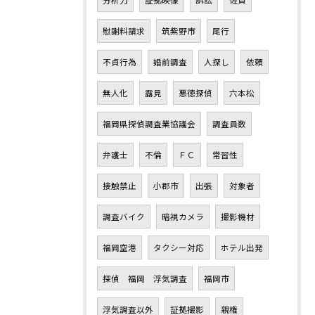
分析力
証拠映像
訴訟
佐賀
慰謝料請求
筑紫野市
尾行
不貞行為
婚前調査
人探し
依頼
無人化
露見
悪徳探偵
六本松
福岡県探偵調査業協議会
調査員数
弁護士
不倫
ＦＣ
常習性
接触禁止
小郡市
出張
対象者
調査バイク
暗視カメラ
撮影機材
福岡空港
タクシー対応
ホテル出発
探偵 福岡 浮気調査
福岡市
浮気調査以外
証拠撮影
親権