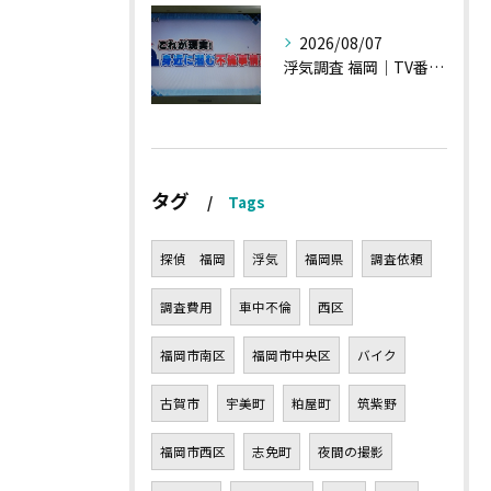
2026/08/07
浮気調査 福岡｜TV番組15分間の特集の時のお話①
タグ
Tags
探偵 福岡
浮気
福岡県
調査依頼
調査費用
車中不倫
西区
福岡市南区
福岡市中央区
バイク
古賀市
宇美町
粕屋町
筑紫野
福岡市西区
志免町
夜間の撮影