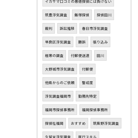
イカサマ口コミの悪徳探偵には負けない
筑豊浮気調査
飯塚探偵
探偵田川
裁判
訴訟推移
春日市浮気調査
早良区浮気調査
勝訴
張り込み
極寒の調査
付郵便送達
田川
大野城市浮気調査
付郵便
他県からのご依頼
警戒度
浮気調査福岡市
勤務先特定
福岡市探偵事務所
福岡探偵事務所
探偵社福岡
おすすめ
筑紫野浮気調査
久留米浮気調査
尾行スキル