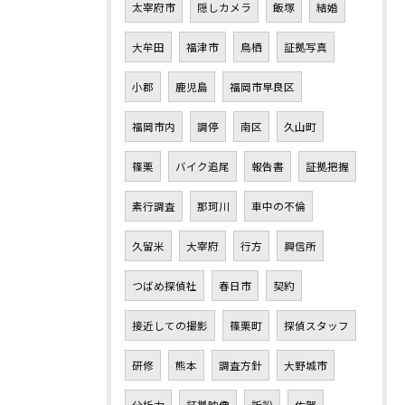
太宰府市
隠しカメラ
飯塚
結婚
大牟田
福津市
鳥栖
証拠写真
小郡
鹿児島
福岡市早良区
福岡市内
調停
南区
久山町
篠栗
バイク追尾
報告書
証拠把握
素行調査
那珂川
車中の不倫
久留米
大宰府
行方
興信所
つばめ探偵社
春日市
契約
接近しての撮影
篠栗町
探偵スタッフ
研修
熊本
調査方針
大野城市