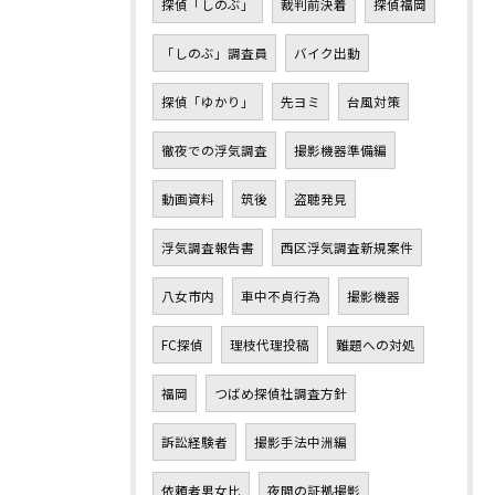
探偵「しのぶ」
裁判前決着
探偵福岡
「しのぶ」調査員
バイク出動
探偵「ゆかり」
先ヨミ
台風対策
徹夜での浮気調査
撮影機器準備編
動画資料
筑後
盗聴発見
浮気調査報告書
西区浮気調査新規案件
八女市内
車中不貞行為
撮影機器
FC探偵
理枝代理投稿
難題への対処
福岡
つばめ探偵社調査方針
訴訟経験者
撮影手法中洲編
依頼者男女比
夜間の証拠撮影