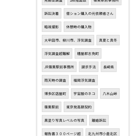
完勝型調査
2段階面談
篠栗駅前事務所
訴訟決着
億ション購入の元依頼者さん
暗視撮影
休憩時の購入物
大牟田市、柳川市、浮気調査
真夏と真冬
浮気調査超難解
糟屋郡志免町
JR篠栗駅前事務所
請求手法
長崎県
雨天時の調査
福岡浮気調査
博多区店屋町
宇宙服のネコ
八木山峠
篠栗駅前
東京発高額契約
黒塗り写真レベルの写真
離婚訴訟
報告書３００ページ超
北九州市小倉北区