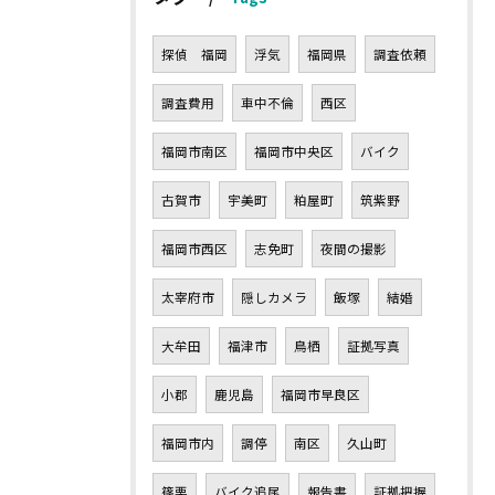
探偵 福岡
浮気
福岡県
調査依頼
調査費用
車中不倫
西区
福岡市南区
福岡市中央区
バイク
古賀市
宇美町
粕屋町
筑紫野
福岡市西区
志免町
夜間の撮影
太宰府市
隠しカメラ
飯塚
結婚
大牟田
福津市
鳥栖
証拠写真
小郡
鹿児島
福岡市早良区
福岡市内
調停
南区
久山町
篠栗
バイク追尾
報告書
証拠把握