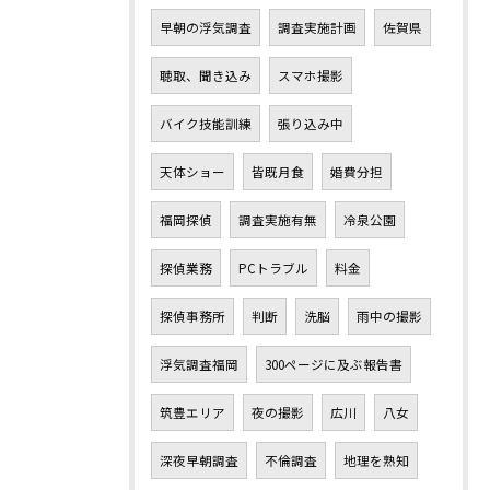
早朝の浮気調査
調査実施計画
佐賀県
聴取、聞き込み
スマホ撮影
バイク技能訓練
張り込み中
天体ショー
皆既月食
婚費分担
福岡探偵
調査実施有無
冷泉公園
探偵業務
PCトラブル
料金
探偵事務所
判断
洗脳
雨中の撮影
浮気調査福岡
300ページに及ぶ報告書
筑豊エリア
夜の撮影
広川
八女
深夜早朝調査
不倫調査
地理を熟知