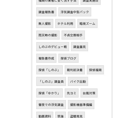
福岡の業者に安く流す手法
調査実施日
調査報告書
浮気調査中型パック
無人撮影
ホテル利用
暗視ズーム
雨天時の撮影
不貞交際相手
しのぶのデビュー戦
調査露見
報告書作成
探偵ブログ
探偵「しのぶ」
裁判前決着
探偵福岡
「しのぶ」調査員
バイク出動
探偵「ゆかり」
先ヨミ
台風対策
徹夜での浮気調査
撮影機器準備編
動画資料
筑後
盗聴発見