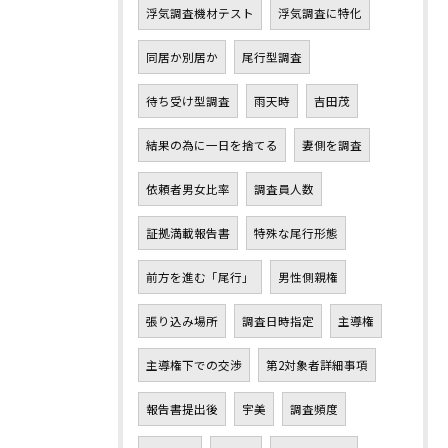
浮気調査機材テスト
浮気調査に特化
同居か別居か
尾行型調査
待ち受け型調査
雨天時
吉田茂
結果の為に一日を捨てる
妻側を調査
依頼者男女比率
調査員人数
証拠満載報告書
特殊な尾行形態
前方を進む「尾行」
男性側親権
張り込み場所
調査日時指定
主導権
主導権下での交渉
第2対象者詳細事項
報告書提出後
宇美
調査頻度