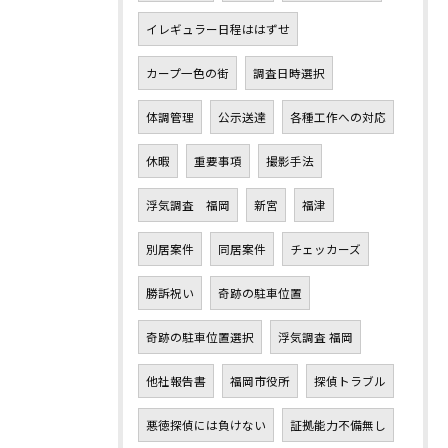
イレギュラー日程ははずせ
カープ一色の街
調査日時選択
体調管理
公示送達
各種工作への対応
休暇
重要事項
撮影手法
浮気調査 福岡
新宮
福津
別居案件
同居案件
チェッカーズ
勝訴祝い
奇跡の駐車位置
奇跡の駐車位置選択
浮気調査 福岡
他社報告書
福岡市役所
探偵トラブル
悪徳探偵には負けない
証拠能力不備無し