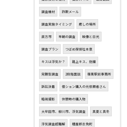
調査機材
詐欺メール
調査実施タイミング
癒しの場所
直方市
早朝の調査
映像と日光
調査プラン
つばめ探偵社本意
キスは浮気か？
路上キス、抱擁
完勝型調査
2段階面談
篠栗駅前事務所
訴訟決着
億ション購入の元依頼者さん
暗視撮影
休憩時の購入物
大牟田市、柳川市、浮気調査
真夏と真冬
浮気調査超難解
糟屋郡志免町