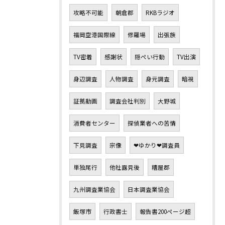
攻略不可能
朝倉郡
RKBラジオ
福岡空港国際線
修羅場
出張族
TV密着
感謝状
隠ぺい行動
TV出演
身辺調査
人物調査
身元調査
暗視
証拠動画
調査会社判別
大野城
消費者センター
探偵業者への苦情
下見調査
宗像
❤ゆかり❤調査員
単独尾行
他社露見後
糟屋郡
九州調査業協会
日本調査業協会
飯塚市
行政書士
報告書200ページ超