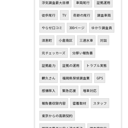
浮気調査最大目標
車両尾行
証拠運用
徒歩尾行
TV
奇跡の尾行
調査車両
やらせ口コミ
300ページ
ゆかり調査員
須恵町
小倉南区
三連水車
対談
元チェッカーズ
分厚い報告書
証拠能力
証拠の運用
トラブル実態
鶴久さん
福岡県探偵調査業
GPS
感情移入
緊急応援
増車対応
報告書収録内容
密着取材
スタッフ
東京からの高額契約