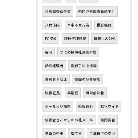
浮気調査報告書
西区浮気調査新規案件
八女市内
車中不貞行為
撮影機器
FC探偵
理枝代理投稿
難題への対処
福岡
つばめ探偵社調査方針
訴訟経験者
撮影手法中洲編
依頼者男女比
夜間の証拠撮影
映像証拠
早慶戦
訴訟前決着
ホテル入り撮影
暗視機材
暗視ワイド
依頼者さんからのお礼メール
豪雨災害
裏道の帝王
誕生日
主導権下の交渉