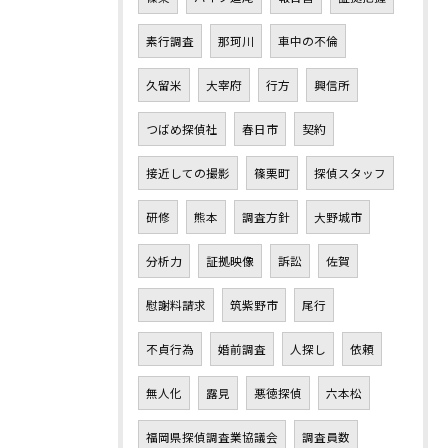
素行調査
那珂川
車中の不倫
久留米
大宰府
行方
興信所
つばめ探偵社
春日市
契約
接近しての撮影
篠栗町
探偵スタッフ
研修
熊本
調査方針
大野城市
分析力
証拠映像
訴訟
佐賀
慰謝料請求
筑紫野市
尾行
不貞行為
婚前調査
人探し
依頼
無人化
露見
悪徳探偵
六本松
福岡県探偵調査業協議会
調査員数