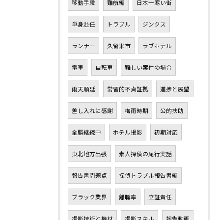
移動手段
難航編
日本一寒い街
単身赴任
トラブル
ジンクス
ランナー
久留米市
ラブホテル
電車
自転車
難しい案件の場合
雨天順延
常習的不貞証拠
進捗と展望
差し入れに感謝
梅雨時期
公的扶助
全勝継続中
ホテル撮影
初期対応
東北地方出張
素人探偵の尾行実話
報告書問題点
探偵トラブル報告書編
ブラック業界
離職率
立証責任
撮影技術と機材
撮影スキル
報告動画