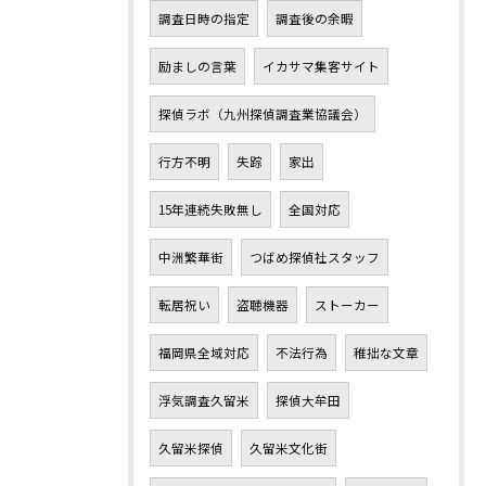
調査日時の指定
調査後の余暇
励ましの言葉
イカサマ集客サイト
探偵ラボ（九州探偵調査業協議会）
行方不明
失踪
家出
15年連続失敗無し
全国対応
中洲繁華街
つばめ探偵社スタッフ
転居祝い
盗聴機器
ストーカー
福岡県全域対応
不法行為
稚拙な文章
浮気調査久留米
探偵大牟田
久留米探偵
久留米文化街