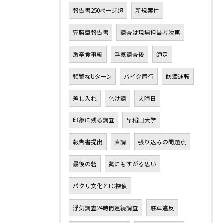
報告書250ページ超
新規案件
完勝型報告書
調査は現場担当者次第
激辛食事編
浮気調査後
師走
頻繁なUターン
バイク尾行
飲酒運転
差し入れ
化け調
大晦日
印象に残る調査
早稲田大学
報告書提出
直調
張り込みの問題点
最後の砦
藁にもすがる思い
パクリ文化とFC探偵
浮気調査24時間連続調査
駐車違反