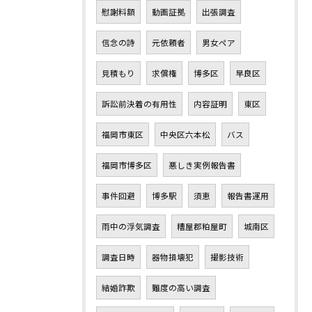
慰謝料額
動画証拠
出張調査
信念の詩
元依頼者
男女ペア
見積もり
求償権
博多区
早良区
訴訟前決着の有用性
内容証明
東区
福岡市東区
中央区六本松
バス
福岡市博多区
悪しき実例報告書
事件回避
博多駅
須恵
報告書運用
雨中の浮気調査
糟屋郡粕屋町
城南区
調査日時
器物損壊犯
撮影技術
結婚詐欺
難度の高い調査