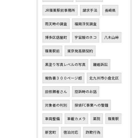
JR篠栗駅前事務所
請求手法
長崎県
雨天時の調査
福岡浮気調査
博多区店屋町
宇宙服のネコ
八木山峠
篠栗駅前
東京発高額契約
黒塗り写真レベルの写真
離婚訴訟
報告書３００ページ超
北九州市小倉北区
旧依頼者さん
控訴時のお話
対象者の判別
探偵FC事業への警鐘
車両整備
車載カメラ
薬院
篠栗駅
新宮町
宿泊対応
詐欺行為