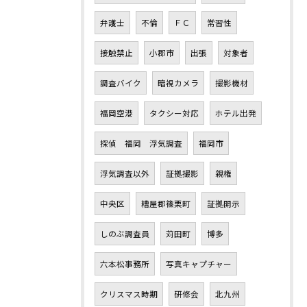
弁護士
不倫
ＦＣ
常習性
接触禁止
小郡市
出張
対象者
調査バイク
暗視カメラ
撮影機材
福岡空港
タクシー対応
ホテル出発
探偵 福岡 浮気調査
福岡市
浮気調査以外
証拠撮影
親権
中央区
糟屋郡篠栗町
証拠開示
しのぶ調査員
苅田町
博多
六本松事務所
写真キャプチャー
クリスマス時期
研修会
北九州