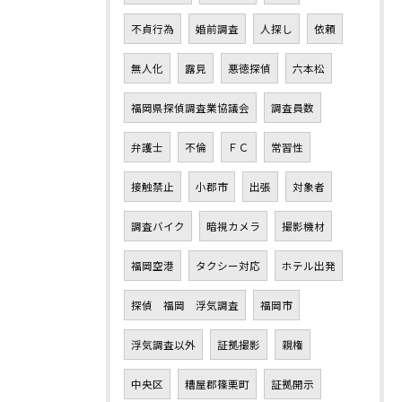
不貞行為
婚前調査
人探し
依頼
無人化
露見
悪徳探偵
六本松
福岡県探偵調査業協議会
調査員数
弁護士
不倫
ＦＣ
常習性
接触禁止
小郡市
出張
対象者
調査バイク
暗視カメラ
撮影機材
福岡空港
タクシー対応
ホテル出発
探偵 福岡 浮気調査
福岡市
浮気調査以外
証拠撮影
親権
中央区
糟屋郡篠栗町
証拠開示