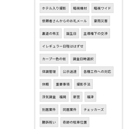
ホテル入り撮影
暗視機材
暗視ワイド
依頼者さんからのお礼メール
豪雨災害
裏道の帝王
誕生日
主導権下の交渉
イレギュラー日程ははずせ
カープ一色の街
調査日時選択
体調管理
公示送達
各種工作への対応
休暇
重要事項
撮影手法
浮気調査 福岡
新宮
福津
別居案件
同居案件
チェッカーズ
勝訴祝い
奇跡の駐車位置