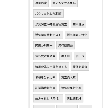
最後の砦
藁にもすがる思い
パクリ文化とFC探偵
浮気調査24時間連続調査
駐車違反
浮気調査機材テスト
浮気調査に特化
同居か別居か
尾行型調査
待ち受け型調査
雨天時
吉田茂
結果の為に一日を捨てる
妻側を調査
依頼者男女比率
調査員人数
証拠満載報告書
特殊な尾行形態
前方を進む「尾行」
男性側親権