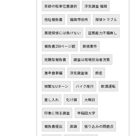
奇跡の駐車位置選択
浮気調査 福岡
他社報告書
福岡市役所
探偵トラブル
悪徳探偵には負けない
証拠能力不備無し
報告書250ページ超
新規案件
完勝型報告書
調査は現場担当者次第
激辛食事編
浮気調査後
師走
頻繁なUターン
バイク尾行
飲酒運転
差し入れ
化け調
大晦日
印象に残る調査
早稲田大学
報告書提出
直調
張り込みの問題点