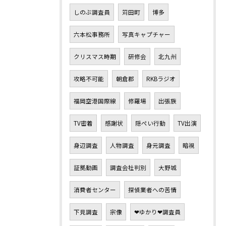
しのぶ調査員
苅田町
博多
六本松事務所
写真キャプチャー
クリスマス時期
研修会
北九州
攻略不可能
朝倉郡
RKBラジオ
福岡空港国際線
修羅場
出張族
TV密着
感謝状
隠ぺい行動
TV出演
身辺調査
人物調査
身元調査
暗視
証拠動画
調査会社判別
大野城
消費者センター
探偵業者への苦情
下見調査
宗像
❤ゆかり❤調査員