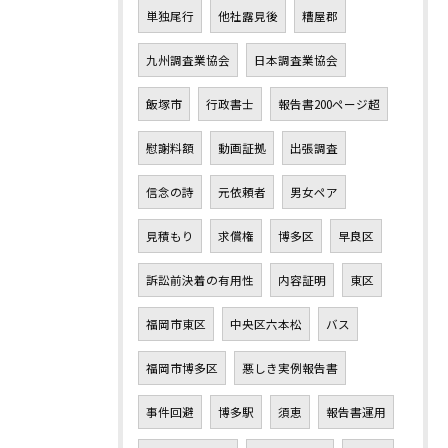
単独尾行
他社露見後
糟屋郡
九州調査業協会
日本調査業協会
飯塚市
行政書士
報告書200ページ超
慰謝料額
動画証拠
出張調査
信念の詩
元依頼者
男女ペア
見積もり
求償権
博多区
早良区
訴訟前決着の有用性
内容証明
東区
福岡市東区
中央区六本松
バス
福岡市博多区
悪しき実例報告書
事件回避
博多駅
須恵
報告書運用