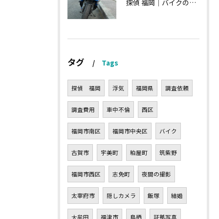
探偵 福岡｜バイクの新旧交代、浮気調査における内偵型調査
タグ
Tags
探偵 福岡
浮気
福岡県
調査依頼
調査費用
車中不倫
西区
福岡市南区
福岡市中央区
バイク
古賀市
宇美町
粕屋町
筑紫野
福岡市西区
志免町
夜間の撮影
太宰府市
隠しカメラ
飯塚
結婚
大牟田
福津市
鳥栖
証拠写真