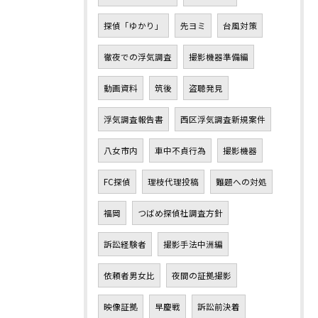
探偵「ゆかり」
先ヨミ
台風対策
徹夜での浮気調査
撮影機器準備編
動画資料
筑後
盗聴発見
浮気調査報告書
西区浮気調査新規案件
八女市内
車中不貞行為
撮影機器
FC探偵
理枝代理投稿
難題への対処
福岡
つばめ探偵社調査方針
訴訟経験者
撮影手法中洲編
依頼者男女比
夜間の証拠撮影
映像証拠
早慶戦
訴訟前決着