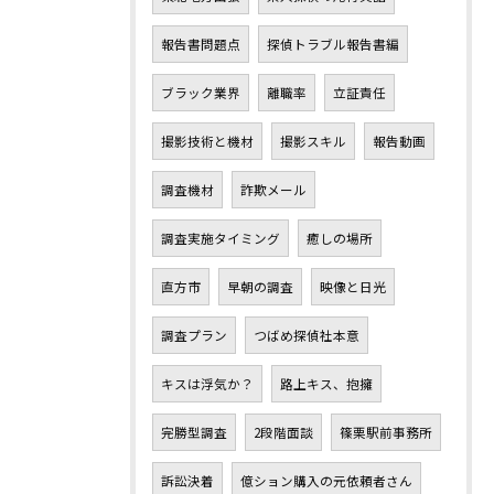
報告書問題点
探偵トラブル報告書編
ブラック業界
離職率
立証責任
撮影技術と機材
撮影スキル
報告動画
調査機材
詐欺メール
調査実施タイミング
癒しの場所
直方市
早朝の調査
映像と日光
調査プラン
つばめ探偵社本意
キスは浮気か？
路上キス、抱擁
完勝型調査
2段階面談
篠栗駅前事務所
訴訟決着
億ション購入の元依頼者さん