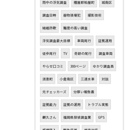
雨中の浮気調査
糟屋郡粕屋町
城南区
調査日時
器物損壊犯
撮影技術
結婚詐欺
難度の高い調査
浮気調査最大目標
車両尾行
証拠運用
徒歩尾行
TV
奇跡の尾行
調査車両
やらせ口コミ
300ページ
ゆかり調査員
須恵町
小倉南区
三連水車
対談
元チェッカーズ
分厚い報告書
証拠能力
証拠の運用
トラブル実態
鶴久さん
福岡県探偵調査業
GPS