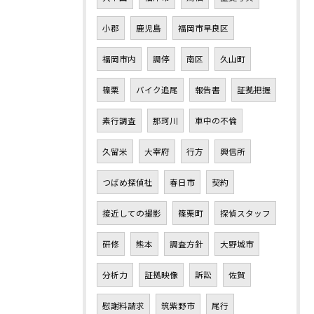
小郡
鹿児島
福岡市早良区
福岡市内
調停
南区
久山町
篠栗
バイク追尾
報告書
証拠把握
素行調査
那珂川
車中の不倫
久留米
大宰府
行方
興信所
つばめ探偵社
春日市
契約
接近しての撮影
篠栗町
探偵スタッフ
研修
熊本
調査方針
大野城市
分析力
証拠映像
訴訟
佐賀
慰謝料請求
筑紫野市
尾行