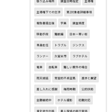
張り込み場所
調査日時指定
主導権
主導権下での交渉
第2対象者詳細事項
報告書提出後
宇美
調査頻度
移動手段
難航編
日本一寒い街
単身赴任
トラブル
ジンクス
ランナー
久留米市
ラブホテル
電車
自転車
難しい案件の場合
雨天順延
常習的不貞証拠
進捗と展望
差し入れに感謝
梅雨時期
公的扶助
全勝継続中
ホテル撮影
初期対応
東北地方出張
素人探偵の尾行実話