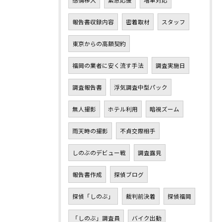
感情移入
緊急応援
増車対応
報告書収録内容
密着取材
スタッフ
東京からの高額契約
福岡の業者に安く流す手法
調査実施日
調査報告書
浮気調査中型パック
無人撮影
ホテル利用
暗視ズーム
雨天時の撮影
不貞交際相手
しのぶのデビュー戦
調査露見
報告書作成
探偵ブログ
探偵「しのぶ」
裁判前決着
探偵福岡
「しのぶ」調査員
バイク出動