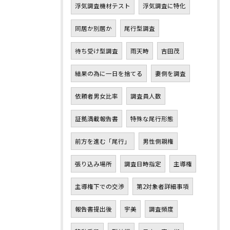
浮気調査機材テスト
浮気調査に特化
同居か別居か
尾行型調査
待ち受け型調査
雨天時
吉田茂
結果の為に一日を捨てる
妻側を調査
依頼者男女比率
調査員人数
証拠満載報告書
特殊な尾行形態
前方を進む「尾行」
男性側親権
張り込み場所
調査日時指定
主導権
主導権下での交渉
第2対象者詳細事項
報告書提出後
宇美
調査頻度