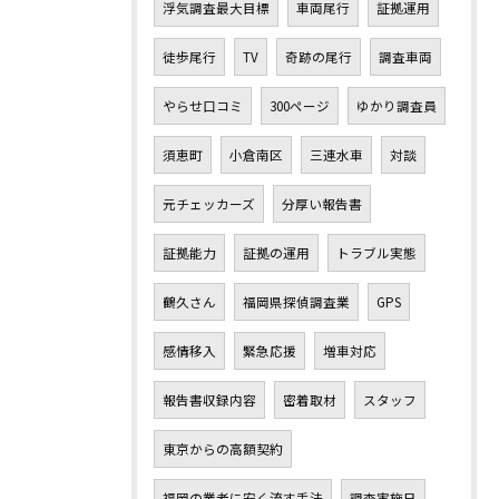
浮気調査最大目標
車両尾行
証拠運用
徒歩尾行
TV
奇跡の尾行
調査車両
やらせ口コミ
300ページ
ゆかり調査員
須恵町
小倉南区
三連水車
対談
元チェッカーズ
分厚い報告書
証拠能力
証拠の運用
トラブル実態
鶴久さん
福岡県探偵調査業
GPS
感情移入
緊急応援
増車対応
報告書収録内容
密着取材
スタッフ
東京からの高額契約
福岡の業者に安く流す手法
調査実施日