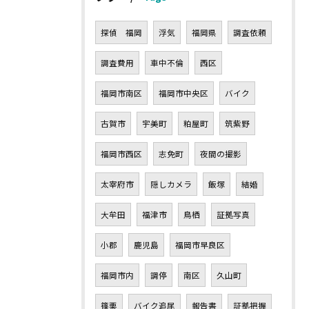
探偵 福岡
浮気
福岡県
調査依頼
調査費用
車中不倫
西区
福岡市南区
福岡市中央区
バイク
古賀市
宇美町
粕屋町
筑紫野
福岡市西区
志免町
夜間の撮影
太宰府市
隠しカメラ
飯塚
結婚
大牟田
福津市
鳥栖
証拠写真
小郡
鹿児島
福岡市早良区
福岡市内
調停
南区
久山町
篠栗
バイク追尾
報告書
証拠把握