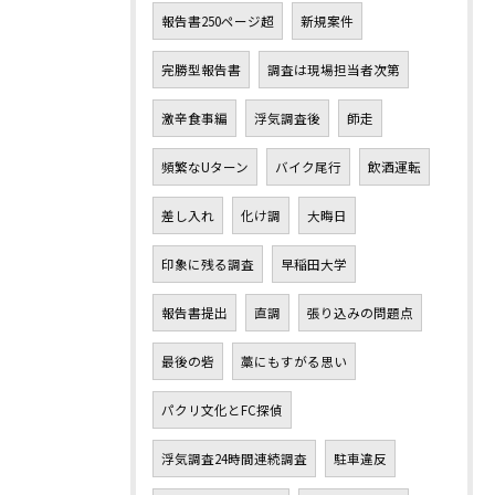
報告書250ページ超
新規案件
完勝型報告書
調査は現場担当者次第
激辛食事編
浮気調査後
師走
頻繁なUターン
バイク尾行
飲酒運転
差し入れ
化け調
大晦日
印象に残る調査
早稲田大学
報告書提出
直調
張り込みの問題点
最後の砦
藁にもすがる思い
パクリ文化とFC探偵
浮気調査24時間連続調査
駐車違反