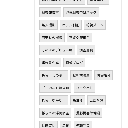
調査報告書
浮気調査中型パック
無人撮影
ホテル利用
暗視ズーム
雨天時の撮影
不貞交際相手
しのぶのデビュー戦
調査露見
報告書作成
探偵ブログ
探偵「しのぶ」
裁判前決着
探偵福岡
「しのぶ」調査員
バイク出動
探偵「ゆかり」
先ヨミ
台風対策
徹夜での浮気調査
撮影機器準備編
動画資料
筑後
盗聴発見