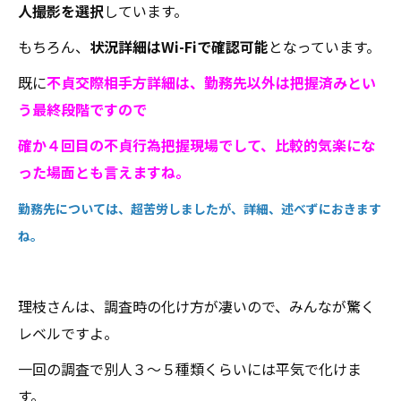
人撮影を選択
しています。
もちろん、
状況詳細はWi-Fiで確認可能
となっています。
既に
不貞交際相手方詳細は、勤務先以外は把握済みとい
う最終段階ですので
確か４回目の不貞行為把握現場でして、比較的気楽にな
った場面とも言えますね。
勤務先については、超苦労しましたが、詳細、述べずにおきます
ね。
理枝さんは、調査時の化け方が凄いので、みんなが驚く
レベルですよ。
一回の調査で別人３～５種類くらいには平気で化けま
す。