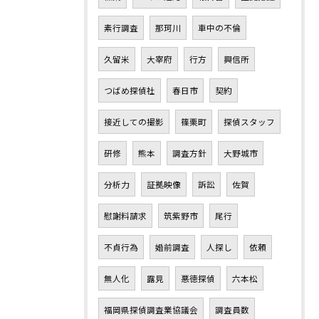
素行調査
那珂川
車中の不倫
久留米
大宰府
行方
興信所
つばめ探偵社
春日市
契約
接近しての撮影
篠栗町
探偵スタッフ
研修
熊本
調査方針
大野城市
分析力
証拠映像
訴訟
佐賀
慰謝料請求
筑紫野市
尾行
不貞行為
婚前調査
人探し
依頼
無人化
露見
悪徳探偵
六本松
福岡県探偵調査業協議会
調査員数