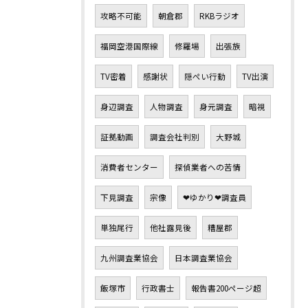
攻略不可能
朝倉郡
RKBラジオ
福岡空港国際線
修羅場
出張族
TV密着
感謝状
隠ぺい行動
TV出演
身辺調査
人物調査
身元調査
暗視
証拠動画
調査会社判別
大野城
消費者センター
探偵業者への苦情
下見調査
宗像
❤ゆかり❤調査員
単独尾行
他社露見後
糟屋郡
九州調査業協会
日本調査業協会
飯塚市
行政書士
報告書200ページ超