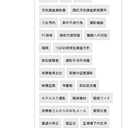
浮気調査報告書
西区浮気調査新規案件
八女市内
車中不貞行為
撮影機器
FC探偵
理枝代理投稿
難題への対処
福岡
つばめ探偵社調査方針
訴訟経験者
撮影手法中洲編
依頼者男女比
夜間の証拠撮影
映像証拠
早慶戦
訴訟前決着
ホテル入り撮影
暗視機材
暗視ワイド
依頼者さんからのお礼メール
豪雨災害
裏道の帝王
誕生日
主導権下の交渉