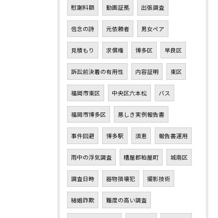
慰謝料額
動画証拠
出張調査
信念の詩
元依頼者
男女ペア
見積もり
求償権
博多区
早良区
訴訟前決着の有用性
内容証明
東区
福岡市東区
中央区六本松
バス
福岡市博多区
悪しき実例報告書
事件回避
博多駅
須恵
報告書運用
雨中の浮気調査
糟屋郡粕屋町
城南区
調査日時
器物損壊犯
撮影技術
結婚詐欺
難度の高い調査