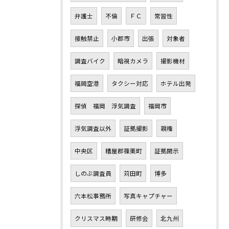
弁護士
不倫
ＦＣ
常習性
接触禁止
小郡市
出張
対象者
調査バイク
暗視カメラ
撮影機材
福岡空港
タクシー対応
ホテル出発
探偵 福岡 浮気調査
福岡市
浮気調査以外
証拠撮影
親権
中央区
糟屋郡篠栗町
証拠開示
しのぶ調査員
苅田町
博多
六本松事務所
写真キャプチャー
クリスマス時期
研修会
北九州