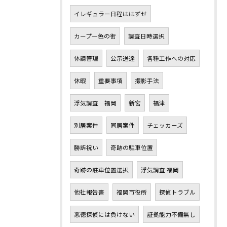
イレギュラー日程ははずせ
カープ一色の街
調査日時選択
体調管理
公示送達
各種工作への対応
休暇
重要事項
撮影手法
浮気調査 福岡
新宮
福津
別居案件
同居案件
チェッカーズ
勝訴祝い
奇跡の駐車位置
奇跡の駐車位置選択
浮気調査 福岡
他社報告書
福岡市役所
探偵トラブル
悪徳探偵には負けない
証拠能力不備無し