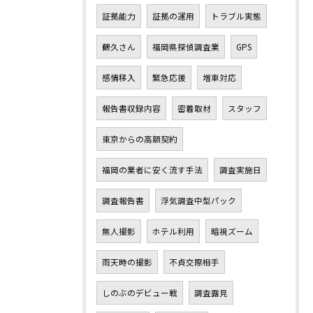
証拠能力
証拠の運用
トラブル実態
鶴久さん
福岡県探偵調査業
GPS
感情移入
緊急応援
増車対応
報告書収録内容
密着取材
スタッフ
東京からの高額契約
福岡の業者に安く流す手法
調査実施日
調査報告書
浮気調査中型パック
無人撮影
ホテル利用
暗視ズーム
雨天時の撮影
不貞交際相手
しのぶのデビュー戦
調査露見