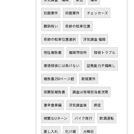
別居案件
同居案件
チェッカーズ
勝訴祝い
奇跡の駐車位置
奇跡の駐車位置選択
浮気調査 福岡
他社報告書
福岡市役所
探偵トラブル
悪徳探偵には負けない
証拠能力不備無し
報告書250ページ超
新規案件
完勝型報告書
調査は現場担当者次第
激辛食事編
浮気調査後
師走
頻繁なUターン
バイク尾行
飲酒運転
差し入れ
化け調
大晦日