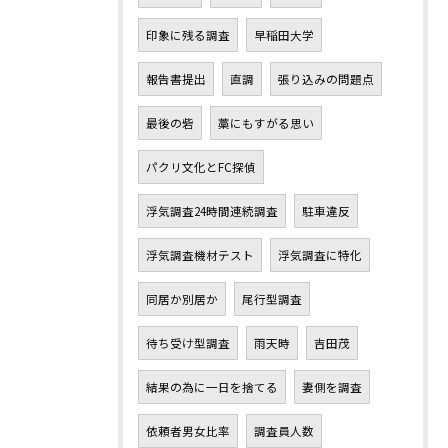
印象に残る調査
早稲田大学
報告書提出
直調
張り込みの問題点
最後の砦
藁にもすがる思い
パクリ文化とFC探偵
浮気調査24時間連続調査
駐車違反
浮気調査機材テスト
浮気調査に特化
同居か別居か
尾行型調査
待ち受け型調査
雨天時
吉田茂
結果の為に一日を捨てる
妻側を調査
依頼者男女比率
調査員人数