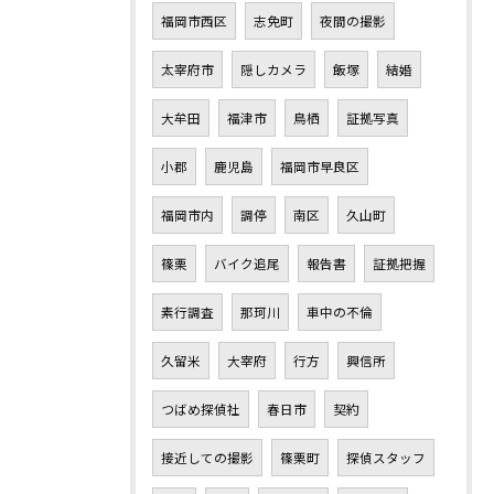
福岡市西区
志免町
夜間の撮影
太宰府市
隠しカメラ
飯塚
結婚
大牟田
福津市
鳥栖
証拠写真
小郡
鹿児島
福岡市早良区
福岡市内
調停
南区
久山町
篠栗
バイク追尾
報告書
証拠把握
素行調査
那珂川
車中の不倫
久留米
大宰府
行方
興信所
つばめ探偵社
春日市
契約
接近しての撮影
篠栗町
探偵スタッフ