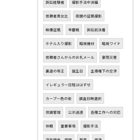
訴訟経験者
撮影手法中洲編
依頼者男女比
夜間の証拠撮影
映像証拠
早慶戦
訴訟前決着
ホテル入り撮影
暗視機材
暗視ワイド
依頼者さんからのお礼メール
豪雨災害
裏道の帝王
誕生日
主導権下の交渉
イレギュラー日程ははずせ
カープ一色の街
調査日時選択
体調管理
公示送達
各種工作への対応
休暇
重要事項
撮影手法
浮気調査 福岡
新宮
福津