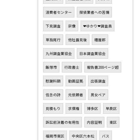
消費者センター
探偵業者への苦情
下見調査
宗像
❤ゆかり❤調査員
単独尾行
他社露見後
糟屋郡
九州調査業協会
日本調査業協会
飯塚市
行政書士
報告書200ページ超
慰謝料額
動画証拠
出張調査
信念の詩
元依頼者
男女ペア
見積もり
求償権
博多区
早良区
訴訟前決着の有用性
内容証明
東区
福岡市東区
中央区六本松
バス