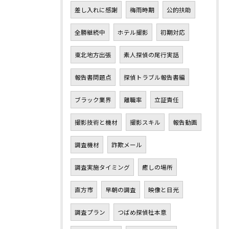
差し入れに感謝
梅雨時期
公的扶助
全勝継続中
ホテル撮影
初期対応
東北地方出張
素人探偵の尾行実話
報告書問題点
探偵トラブル報告書編
ブラック業界
離職率
立証責任
撮影技術と機材
撮影スキル
報告動画
調査機材
詐欺メール
調査実施タイミング
癒しの場所
直方市
早朝の調査
映像と日光
調査プラン
つばめ探偵社本意