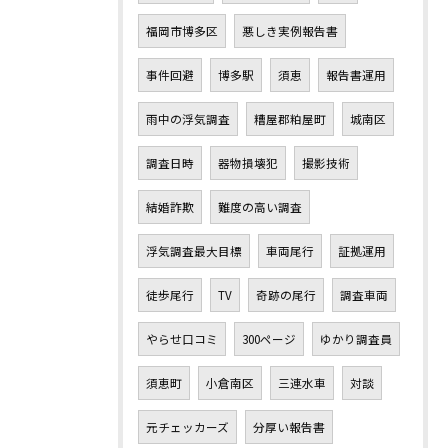
福岡市博多区
悪しき実例報告書
事件回避
博多駅
須恵
報告書運用
雨中の浮気調査
糟屋郡粕屋町
城南区
調査日時
器物損壊犯
撮影技術
結婚詐欺
難度の高い調査
浮気調査最大目標
車両尾行
証拠運用
徒歩尾行
TV
奇跡の尾行
調査車両
やらせ口コミ
300ページ
ゆかり調査員
須恵町
小倉南区
三連水車
対談
元チェッカーズ
分厚い報告書