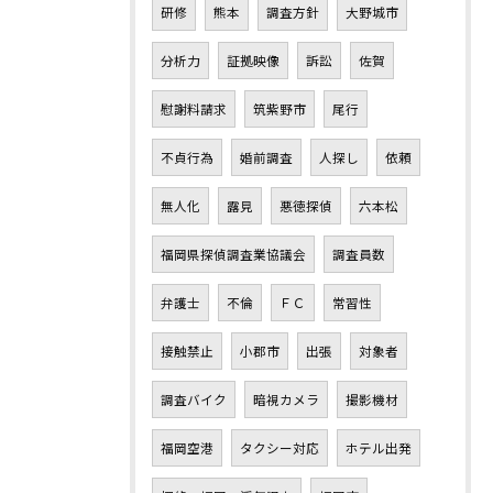
研修
熊本
調査方針
大野城市
分析力
証拠映像
訴訟
佐賀
慰謝料請求
筑紫野市
尾行
不貞行為
婚前調査
人探し
依頼
無人化
露見
悪徳探偵
六本松
福岡県探偵調査業協議会
調査員数
弁護士
不倫
ＦＣ
常習性
接触禁止
小郡市
出張
対象者
調査バイク
暗視カメラ
撮影機材
福岡空港
タクシー対応
ホテル出発