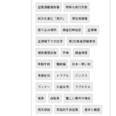
証拠満載報告書
特殊な尾行形態
前方を進む「尾行」
男性側親権
張り込み場所
調査日時指定
主導権
主導権下での交渉
第2対象者詳細事項
報告書提出後
宇美
調査頻度
移動手段
難航編
日本一寒い街
単身赴任
トラブル
ジンクス
ランナー
久留米市
ラブホテル
電車
自転車
難しい案件の場合
雨天順延
常習的不貞証拠
進捗と展望