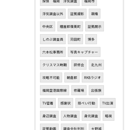
探偵 福岡 浮気調査
福岡市
浮気調査以外
証拠撮影
親権
中央区
糟屋郡篠栗町
証拠開示
しのぶ調査員
苅田町
博多
六本松事務所
写真キャプチャー
クリスマス時期
研修会
北九州
攻略不可能
朝倉郡
RKBラジオ
福岡空港国際線
修羅場
出張族
TV密着
感謝状
隠ぺい行動
TV出演
身辺調査
人物調査
身元調査
暗視
証拠動画
調査会社判別
大野城