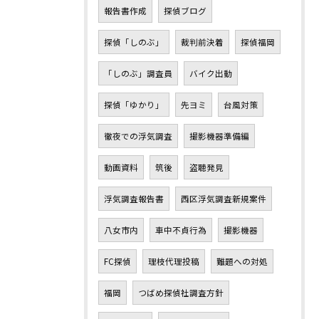
報告書作成
探偵ブログ
探偵「しのぶ」
裁判前決着
探偵福岡
「しのぶ」調査員
バイク出動
探偵「ゆかり」
先ヨミ
台風対策
徹夜での浮気調査
撮影機器準備編
動画資料
筑後
盗聴発見
浮気調査報告書
西区浮気調査新規案件
八女市内
車中不貞行為
撮影機器
FC探偵
理枝代理投稿
難題への対処
福岡
つばめ探偵社調査方針