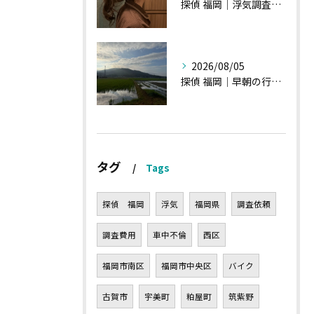
探偵 福岡｜浮気調査の現場から・・・・チハルさん特集
2026/08/05
探偵 福岡｜早朝の行動調査、初見一発勝負のような・・・・
タグ
Tags
探偵 福岡
浮気
福岡県
調査依頼
調査費用
車中不倫
西区
福岡市南区
福岡市中央区
バイク
古賀市
宇美町
粕屋町
筑紫野