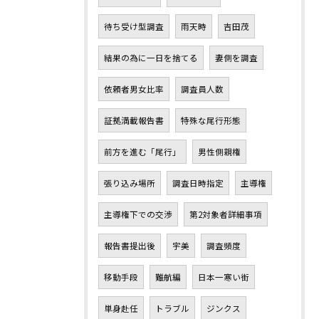
待ち受け型調査
雨天時
吉田茂
結果の為に一日を捨てる
妻側を調査
依頼者男女比率
調査員人数
証拠満載報告書
特殊な尾行形態
前方を進む「尾行」
男性側親権
張り込み場所
調査日時指定
主導権
主導権下での交渉
第2対象者詳細事項
報告書提出後
宇美
調査頻度
移動手段
難航編
日本一寒い街
単身赴任
トラブル
ジンクス