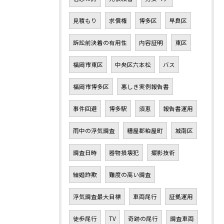
見積もり
求償権
博多区
早良区
訴訟前決着の有用性
内容証明
東区
福岡市東区
中央区六本松
バス
福岡市博多区
悪しき実例報告書
事件回避
博多駅
須恵
報告書運用
雨中の浮気調査
糟屋郡粕屋町
城南区
調査日時
器物損壊犯
撮影技術
結婚詐欺
難度の高い調査
浮気調査最大目標
車両尾行
証拠運用
徒歩尾行
TV
奇跡の尾行
調査車両