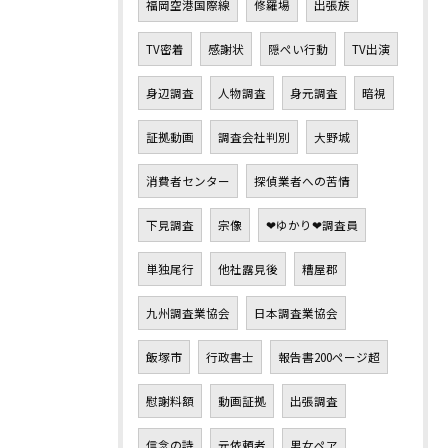
福岡空港国際線
修羅場
出張族
TV密着
感謝状
隠ぺい行動
TV出演
身辺調査
人物調査
身元調査
暗視
証拠動画
調査会社判別
大野城
消費者センター
探偵業者への苦情
下見調査
宗像
❤ゆかり❤調査員
単独尾行
他社露見後
糟屋郡
九州調査業協会
日本調査業協会
飯塚市
行政書士
報告書200ページ超
慰謝料額
動画証拠
出張調査
信念の詩
元依頼者
男女ペア