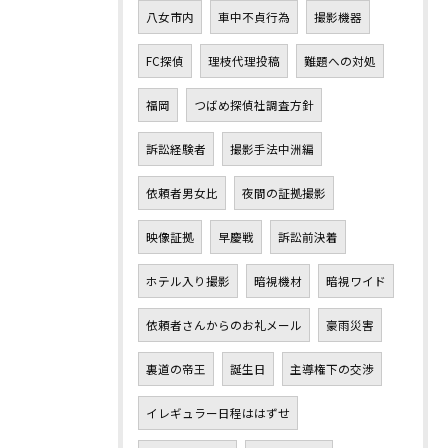
八女市内
車中不貞行為
撮影機器
FC探偵
理枝代理投稿
難題への対処
福岡
つばめ探偵社調査方針
訴訟経験者
撮影手法中洲編
依頼者男女比
夜間の証拠撮影
映像証拠
早慶戦
訴訟前決着
ホテル入り撮影
暗視機材
暗視ワイド
依頼者さんからのお礼メール
豪雨災害
裏道の帝王
誕生日
主導権下の交渉
イレギュラー日程ははずせ