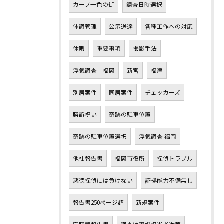
カープ一色の街
調査日時選択
体調管理
公示送達
各種工作への対応
休暇
重要事項
撮影手法
浮気調査 福岡
新宮
福津
別居案件
同居案件
チェッカーズ
勝訴祝い
奇跡の駐車位置
奇跡の駐車位置選択
浮気調査 福岡
他社報告書
福岡市役所
探偵トラブル
悪徳探偵には負けない
証拠能力不備無し
報告書250ページ超
新規案件