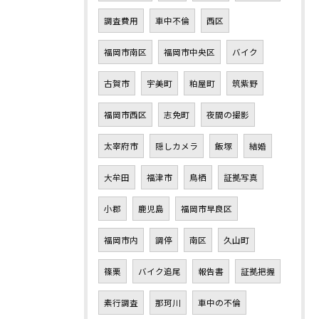
調査費用
車中不倫
西区
福岡市南区
福岡市中央区
バイク
古賀市
宇美町
粕屋町
筑紫野
福岡市西区
志免町
夜間の撮影
太宰府市
隠しカメラ
飯塚
結婚
大牟田
福津市
鳥栖
証拠写真
小郡
鹿児島
福岡市早良区
福岡市内
調停
南区
久山町
篠栗
バイク追尾
報告書
証拠把握
素行調査
那珂川
車中の不倫