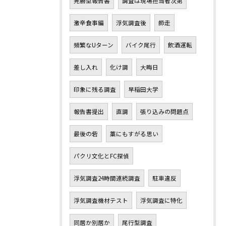
完勝型報告書
調査は現場担当者次第
激辛食事編
浮気調査後
師走
頻繁なUターン
バイク尾行
飲酒運転
差し入れ
化け調
大晦日
印象に残る調査
早稲田大学
報告書提出
直調
張り込みの問題点
最後の砦
藁にもすがる思い
パクリ文化とFC探偵
浮気調査24時間連続調査
駐車違反
浮気調査機材テスト
浮気調査に特化
同居か別居か
尾行型調査