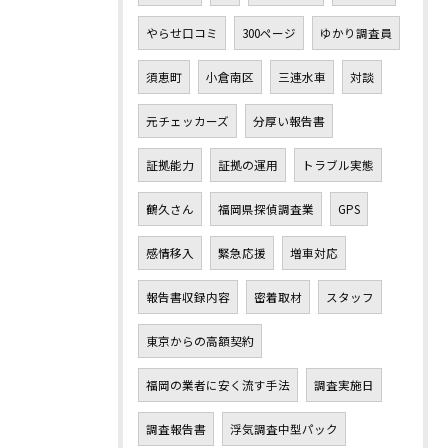
やらせ口コミ
300ページ
ゆかり調査員
須恵町
小倉南区
三連水車
対談
元チェッカーズ
分厚い報告書
証拠能力
証拠の運用
トラブル実態
鶴久さん
福岡県探偵調査業
GPS
感情移入
緊急応援
増車対応
報告書収録内容
密着取材
スタッフ
東京からの高額契約
福岡の業者に安く流す手法
調査実施日
調査報告書
浮気調査中型パック