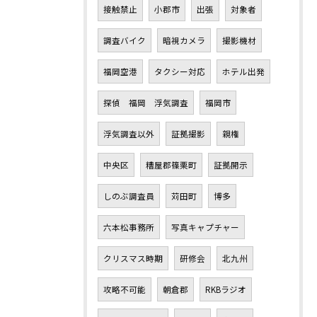
接触禁止
小郡市
出張
対象者
調査バイク
暗視カメラ
撮影機材
福岡空港
タクシー対応
ホテル出発
探偵 福岡 浮気調査
福岡市
浮気調査以外
証拠撮影
親権
中央区
糟屋郡篠栗町
証拠開示
しのぶ調査員
苅田町
博多
六本松事務所
写真キャプチャー
クリスマス時期
研修会
北九州
攻略不可能
朝倉郡
RKBラジオ