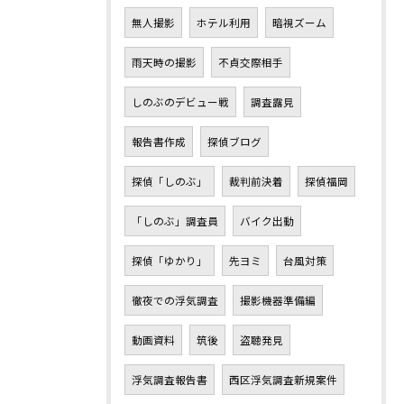
無人撮影
ホテル利用
暗視ズーム
雨天時の撮影
不貞交際相手
しのぶのデビュー戦
調査露見
報告書作成
探偵ブログ
探偵「しのぶ」
裁判前決着
探偵福岡
「しのぶ」調査員
バイク出動
探偵「ゆかり」
先ヨミ
台風対策
徹夜での浮気調査
撮影機器準備編
動画資料
筑後
盗聴発見
浮気調査報告書
西区浮気調査新規案件