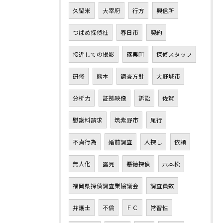
久留米
大宰府
行方
興信所
つばめ探偵社
春日市
契約
接近しての撮影
篠栗町
探偵スタッフ
研修
熊本
調査方針
大野城市
分析力
証拠映像
訴訟
佐賀
慰謝料請求
筑紫野市
尾行
不貞行為
婚前調査
人探し
依頼
無人化
露見
悪徳探偵
六本松
福岡県探偵調査業協議会
調査員数
弁護士
不倫
ＦＣ
常習性