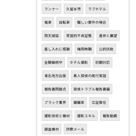
ランナー
久留米市
ラブホテル
電車
自転車
難しい案件の場合
雨天順延
常習的不貞証拠
進捗と展望
差し入れに感謝
梅雨時期
公的扶助
全勝継続中
ホテル撮影
初期対応
東北地方出張
素人探偵の尾行実話
報告書問題点
探偵トラブル報告書編
ブラック業界
離職率
立証責任
撮影技術と機材
撮影スキル
報告動画
調査機材
詐欺メール