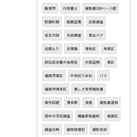
飯塚市
行政書士
報告書200ページ超
慰謝料額
動画証拠
出張調査
信念の詩
元依頼者
男女ペア
見積もり
求償権
博多区
早良区
訴訟前決着の有用性
内容証明
東区
福岡市東区
中央区六本松
バス
福岡市博多区
悪しき実例報告書
事件回避
博多駅
須恵
報告書運用
雨中の浮気調査
糟屋郡粕屋町
城南区
調査日時
器物損壊犯
撮影技術