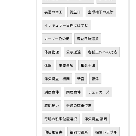
裏道の帝王
誕生日
主導権下の交渉
イレギュラー日程ははずせ
カープ一色の街
調査日時選択
体調管理
公示送達
各種工作への対応
休暇
重要事項
撮影手法
浮気調査 福岡
新宮
福津
別居案件
同居案件
チェッカーズ
勝訴祝い
奇跡の駐車位置
奇跡の駐車位置選択
浮気調査 福岡
他社報告書
福岡市役所
探偵トラブル