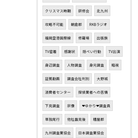
クリスマス時期
研修会
北九州
攻略不可能
朝倉郡
RKBラジオ
福岡空港国際線
修羅場
出張族
TV密着
感謝状
隠ぺい行動
TV出演
身辺調査
人物調査
身元調査
暗視
証拠動画
調査会社判別
大野城
消費者センター
探偵業者への苦情
下見調査
宗像
❤ゆかり❤調査員
単独尾行
他社露見後
糟屋郡
九州調査業協会
日本調査業協会