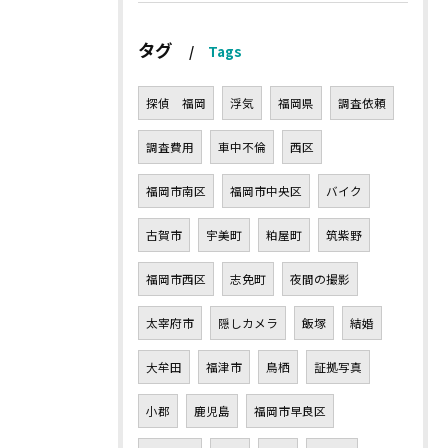
タグ
Tags
探偵 福岡
浮気
福岡県
調査依頼
調査費用
車中不倫
西区
福岡市南区
福岡市中央区
バイク
古賀市
宇美町
粕屋町
筑紫野
福岡市西区
志免町
夜間の撮影
太宰府市
隠しカメラ
飯塚
結婚
大牟田
福津市
鳥栖
証拠写真
小郡
鹿児島
福岡市早良区