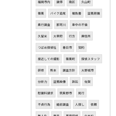
福岡市内
調停
南区
久山町
篠栗
バイク追尾
報告書
証拠把握
素行調査
那珂川
車中の不倫
久留米
大宰府
行方
興信所
つばめ探偵社
春日市
契約
接近しての撮影
篠栗町
探偵スタッフ
研修
熊本
調査方針
大野城市
分析力
証拠映像
訴訟
佐賀
慰謝料請求
筑紫野市
尾行
不貞行為
婚前調査
人探し
依頼
無人化
露見
悪徳探偵
六本松