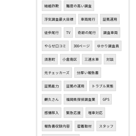
結婚詐欺
難度の高い調査
浮気調査最大目標
車両尾行
証拠運用
徒歩尾行
TV
奇跡の尾行
調査車両
やらせ口コミ
300ページ
ゆかり調査員
須恵町
小倉南区
三連水車
対談
元チェッカーズ
分厚い報告書
証拠能力
証拠の運用
トラブル実態
鶴久さん
福岡県探偵調査業
GPS
感情移入
緊急応援
増車対応
報告書収録内容
密着取材
スタッフ