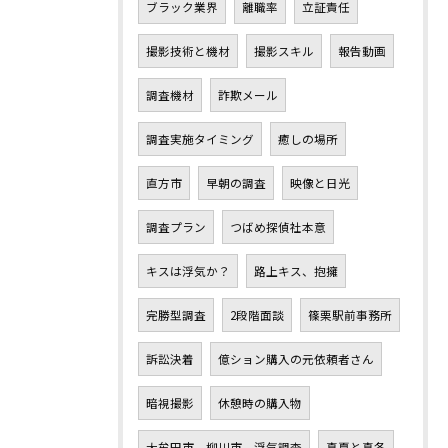
ブラック業界
離職率
立証責任
撮影技術と機材
撮影スキル
報告動画
調査機材
詐欺メール
調査実施タイミング
癒しの場所
直方市
早朝の調査
映像と日光
調査プラン
つばめ探偵社本意
キスは浮気か？
路上キス、抱擁
完勝型調査
2段階面談
篠栗駅前事務所
訴訟決着
億ション購入の元依頼者さん
暗視撮影
休憩時の購入物
大牟田市、柳川市、浮気調査
真夏と真冬