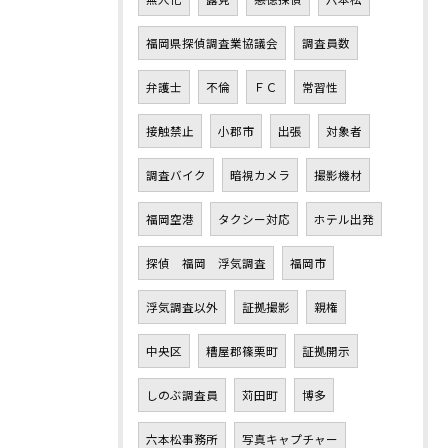
福岡県探偵調査業協議会
調査員数
弁護士
不倫
ＦＣ
常習性
接触禁止
小郡市
出張
対象者
調査バイク
暗視カメラ
撮影機材
福岡空港
タクシー対応
ホテル出発
探偵 福岡 浮気調査
福岡市
浮気調査以外
証拠撮影
親権
中央区
糟屋郡篠栗町
証拠開示
しのぶ調査員
苅田町
博多
六本松事務所
写真キャプチャー