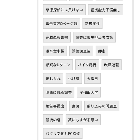
悪徳探偵には負けない
証拠能力不備無し
報告書250ページ超
新規案件
完勝型報告書
調査は現場担当者次第
激辛食事編
浮気調査後
師走
頻繁なUターン
バイク尾行
飲酒運転
差し入れ
化け調
大晦日
印象に残る調査
早稲田大学
報告書提出
直調
張り込みの問題点
最後の砦
藁にもすがる思い
パクリ文化とFC探偵