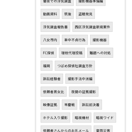
徹夜での浮気調査
撮影機器準備編
動画資料
筑後
盗聴発見
浮気調査報告書
西区浮気調査新規案件
八女市内
車中不貞行為
撮影機器
FC探偵
理枝代理投稿
難題への対処
福岡
つばめ探偵社調査方針
訴訟経験者
撮影手法中洲編
依頼者男女比
夜間の証拠撮影
映像証拠
早慶戦
訴訟前決着
ホテル入り撮影
暗視機材
暗視ワイド
依頼者さんからのお礼メール
豪雨災害