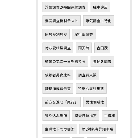
浮気調査24時間連続調査
駐車違反
浮気調査機材テスト
浮気調査に特化
同居か別居か
尾行型調査
待ち受け型調査
雨天時
吉田茂
結果の為に一日を捨てる
妻側を調査
依頼者男女比率
調査員人数
証拠満載報告書
特殊な尾行形態
前方を進む「尾行」
男性側親権
張り込み場所
調査日時指定
主導権
主導権下での交渉
第2対象者詳細事項