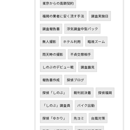
東京からの高額契約
福岡の業者に安く流す手法
調査実施日
調査報告書
浮気調査中型パック
無人撮影
ホテル利用
暗視ズーム
雨天時の撮影
不貞交際相手
しのぶのデビュー戦
調査露見
報告書作成
探偵ブログ
探偵「しのぶ」
裁判前決着
探偵福岡
「しのぶ」調査員
バイク出動
探偵「ゆかり」
先ヨミ
台風対策