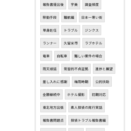
報告書提出後
宇美
調査頻度
移動手段
難航編
日本一寒い街
単身赴任
トラブル
ジンクス
ランナー
久留米市
ラブホテル
電車
自転車
難しい案件の場合
雨天順延
常習的不貞証拠
進捗と展望
差し入れに感謝
梅雨時期
公的扶助
全勝継続中
ホテル撮影
初期対応
東北地方出張
素人探偵の尾行実話
報告書問題点
探偵トラブル報告書編