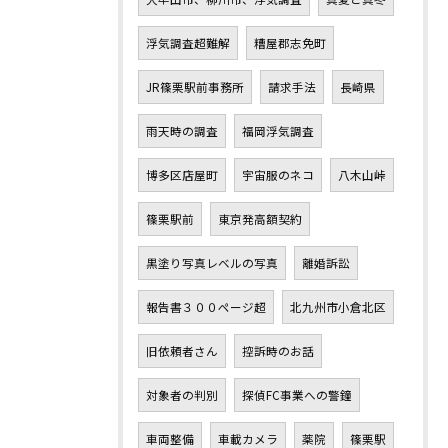
浮気調査超難解
糟屋郡志免町
JR篠栗駅前事務所
請求手法
長崎県
雨天時の調査
福岡浮気調査
博多区店屋町
宇宙服のネコ
八木山峠
篠栗駅前
東京発高額契約
黒塗り写真レベルの写真
離婚訴訟
報告書３００ページ超
北九州市小倉北区
旧依頼者さん
控訴時のお話
対象者の判別
探偵FC事業への警鐘
車両整備
車載カメラ
薬院
篠栗駅