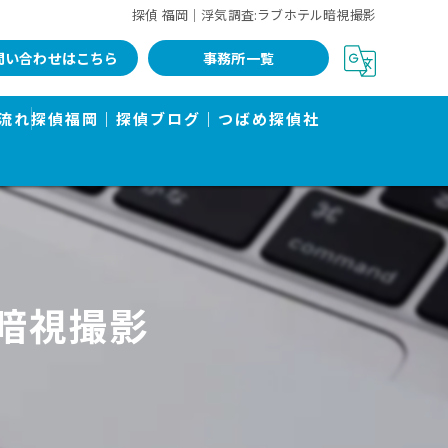
探偵 福岡｜浮気調査:ラブホテル暗視撮影
問い合わせはこちら
事務所一覧
流れ
探偵福岡｜探偵ブログ｜つばめ探偵社
暗視撮影
告書で有名