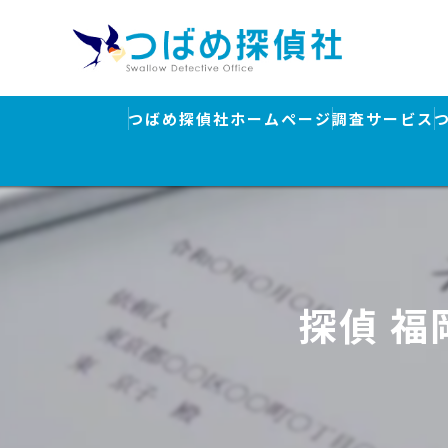
つばめ探偵社ホームページ
調査サービス
浮気調査
素行調査・結
行方調査・人
探偵 
ストーカー対
盗聴器発見調
離婚・浮気調