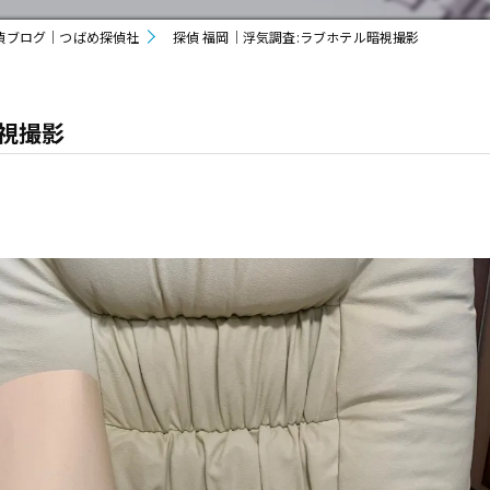
偵ブログ｜つばめ探偵社
探偵 福岡｜浮気調査:ラブホテル暗視撮影
暗視撮影