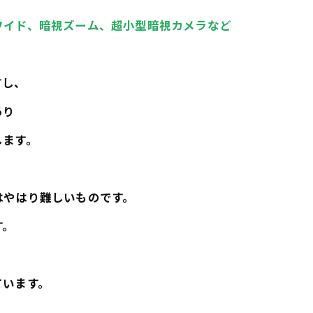
ワイド、暗視ズーム、超小型暗視カメラなど
すし、
あり
します。
はやはり難しいものです。
す。
ています。