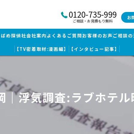
0120-735-999
お
ご相談・お見積もり無料
つばめ探偵社会社案内
よくあるご質問
お客様のお声
ご相談の
【TV密着取材:漫画編】
【インタビュー記事】
つばめ探偵社｜福岡市博多区福岡空港前本部
婚調査・身辺調査
つばめ探偵社 篠栗駅前事務所
探し
つばめ探偵社 赤坂大手門事務所
福岡｜浮気調査:ラブホテル
策
久留米つばめ探偵社｜西鉄久留米駅より徒歩圏内｜分厚い証拠満載報
査
査のための予備知識