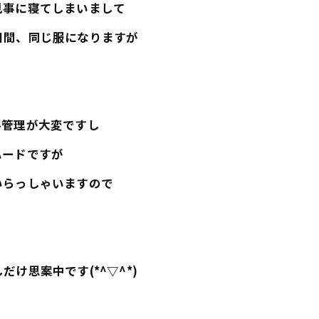
見事に寝てしまいまして
日間、同じ服になりますが
ル管理が大変ですし
ハードですが
いらっしゃいますので
け思案中です(*^▽^*)