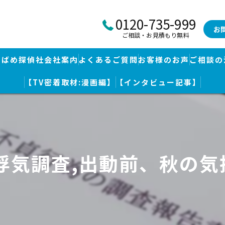
0120-735-999
お
ご相談・お見積もり無料
つばめ探偵社会社案内
よくあるご質問
お客様のお声
ご相談の
【TV密着取材:漫画編】
【インタビュー記事】
つばめ探偵社｜福岡市博多区福岡空港前本部
婚調査・身辺調査
つばめ探偵社 篠栗駅前事務所
探し
つばめ探偵社 赤坂大手門事務所
浮気調査,出動前、秋の
策
久留米つばめ探偵社｜西鉄久留米駅より徒歩圏内｜分厚い証拠満載報
査
査のための予備知識