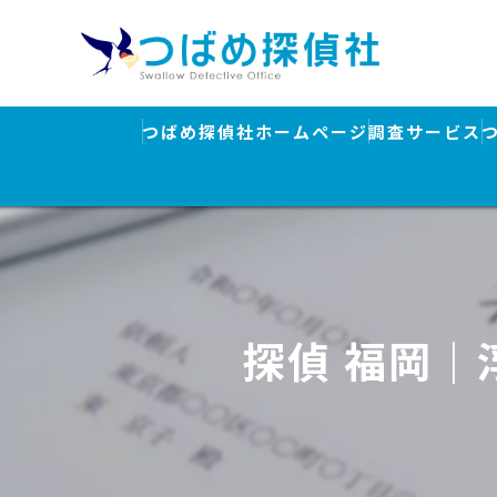
つばめ探偵社ホームページ
調査サービス
浮気調査
素行調査・結
行方調査・人
探偵 福岡｜
ストーカー対
盗聴器発見調
離婚・浮気調