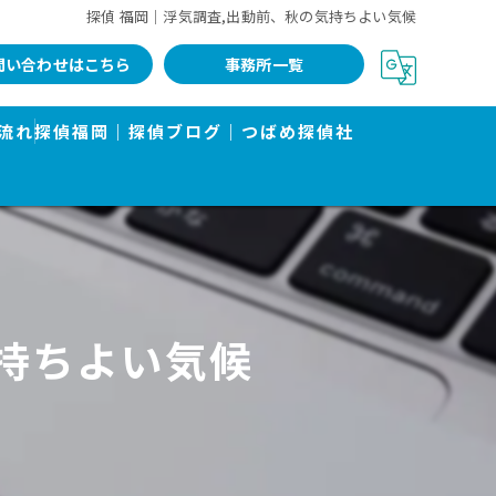
探偵 福岡｜浮気調査,出動前、秋の気持ちよい気候
問い合わせはこちら
事務所一覧
流れ
探偵福岡｜探偵ブログ｜つばめ探偵社
気持ちよい気候
告書で有名