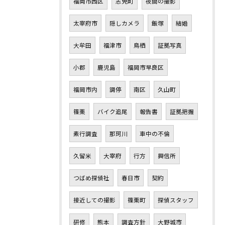
福岡市西区
志免町
夜間の撮影
太宰府市
隠しカメラ
飯塚
結婚
大牟田
福津市
鳥栖
証拠写真
小郡
鹿児島
福岡市早良区
福岡市内
調停
南区
久山町
篠栗
バイク追尾
報告書
証拠把握
素行調査
那珂川
車中の不倫
久留米
大宰府
行方
興信所
つばめ探偵社
春日市
契約
接近しての撮影
篠栗町
探偵スタッフ
研修
熊本
調査方針
大野城市