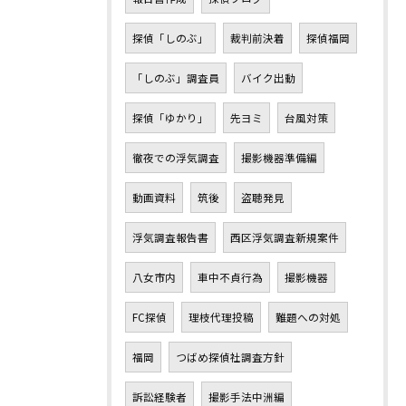
探偵「しのぶ」
裁判前決着
探偵福岡
「しのぶ」調査員
バイク出動
探偵「ゆかり」
先ヨミ
台風対策
徹夜での浮気調査
撮影機器準備編
動画資料
筑後
盗聴発見
浮気調査報告書
西区浮気調査新規案件
八女市内
車中不貞行為
撮影機器
FC探偵
理枝代理投稿
難題への対処
福岡
つばめ探偵社調査方針
訴訟経験者
撮影手法中洲編