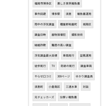
福岡市博多区
悪しき実例報告書
事件回避
博多駅
須恵
報告書運用
雨中の浮気調査
糟屋郡粕屋町
城南区
調査日時
器物損壊犯
撮影技術
結婚詐欺
難度の高い調査
浮気調査最大目標
車両尾行
証拠運用
徒歩尾行
TV
奇跡の尾行
調査車両
やらせ口コミ
300ページ
ゆかり調査員
須恵町
小倉南区
三連水車
対談
元チェッカーズ
分厚い報告書