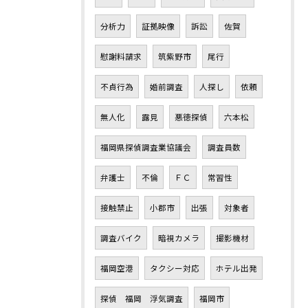
分析力
証拠映像
訴訟
佐賀
慰謝料請求
筑紫野市
尾行
不貞行為
婚前調査
人探し
依頼
無人化
露見
悪徳探偵
六本松
福岡県探偵調査業協議会
調査員数
弁護士
不倫
ＦＣ
常習性
接触禁止
小郡市
出張
対象者
調査バイク
暗視カメラ
撮影機材
福岡空港
タクシー対応
ホテル出発
探偵 福岡 浮気調査
福岡市