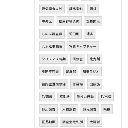
浮気調査以外
証拠撮影
親権
中央区
糟屋郡篠栗町
証拠開示
しのぶ調査員
苅田町
博多
六本松事務所
写真キャプチャー
クリスマス時期
研修会
北九州
攻略不可能
朝倉郡
RKBラジオ
福岡空港国際線
修羅場
出張族
TV密着
感謝状
隠ぺい行動
TV出演
身辺調査
人物調査
身元調査
暗視
証拠動画
調査会社判別
大野城