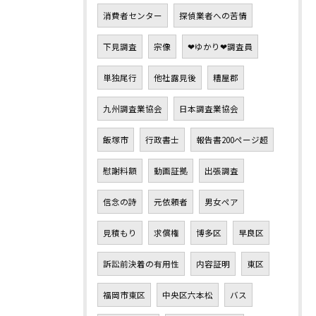
消費者センター
探偵業者への苦情
下見調査
宗像
❤ゆかり❤調査員
単独尾行
他社露見後
糟屋郡
九州調査業協会
日本調査業協会
飯塚市
行政書士
報告書200ページ超
慰謝料額
動画証拠
出張調査
信念の詩
元依頼者
男女ペア
見積もり
求償権
博多区
早良区
訴訟前決着の有用性
内容証明
東区
福岡市東区
中央区六本松
バス