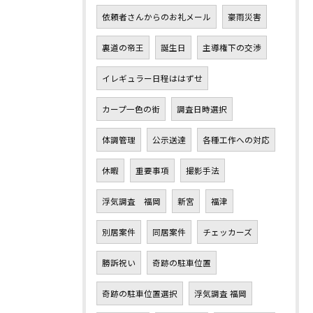
依頼者さんからのお礼メール
豪雨災害
裏道の帝王
誕生日
主導権下の交渉
イレギュラー日程ははずせ
カープ一色の街
調査日時選択
体調管理
公示送達
各種工作への対応
休暇
重要事項
撮影手法
浮気調査 福岡
新宮
福津
別居案件
同居案件
チェッカーズ
勝訴祝い
奇跡の駐車位置
奇跡の駐車位置選択
浮気調査 福岡