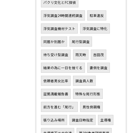
パクリ文化とFC探偵
浮気調査24時間連続調査
駐車違反
浮気調査機材テスト
浮気調査に特化
同居か別居か
尾行型調査
待ち受け型調査
雨天時
吉田茂
結果の為に一日を捨てる
妻側を調査
依頼者男女比率
調査員人数
証拠満載報告書
特殊な尾行形態
前方を進む「尾行」
男性側親権
張り込み場所
調査日時指定
主導権