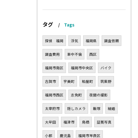
タグ
Tags
探偵 福岡
浮気
福岡県
調査依頼
調査費用
車中不倫
西区
福岡市南区
福岡市中央区
バイク
古賀市
宇美町
粕屋町
筑紫野
福岡市西区
志免町
夜間の撮影
太宰府市
隠しカメラ
飯塚
結婚
大牟田
福津市
鳥栖
証拠写真
小郡
鹿児島
福岡市早良区