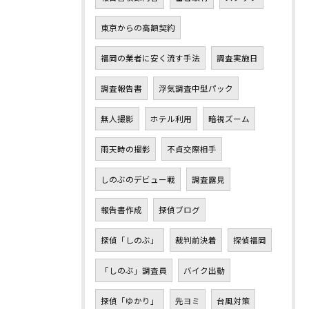
東京からの高額契約
福岡の業者に安く流す手法
調査実施日
調査報告書
浮気調査中型パック
無人撮影
ホテル利用
暗視ズーム
雨天時の撮影
不貞交際相手
しのぶのデビュー戦
調査露見
報告書作成
探偵ブログ
探偵「しのぶ」
裁判前決着
探偵福岡
「しのぶ」調査員
バイク出動
探偵「ゆかり」
先ヨミ
台風対策