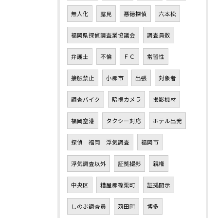
無人化
露見
悪徳探偵
六本松
福岡県探偵調査業協議会
調査員数
弁護士
不倫
ＦＣ
常習性
接触禁止
小郡市
出張
対象者
調査バイク
暗視カメラ
撮影機材
福岡空港
タクシー対応
ホテル出発
探偵 福岡 浮気調査
福岡市
浮気調査以外
証拠撮影
親権
中央区
糟屋郡篠栗町
証拠開示
しのぶ調査員
苅田町
博多