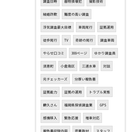
調査日時
器物損壊犯
撮影技術
結婚詐欺
難度の高い調査
浮気調査最大目標
車両尾行
証拠運用
徒歩尾行
TV
奇跡の尾行
調査車両
やらせ口コミ
300ページ
ゆかり調査員
須恵町
小倉南区
三連水車
対談
元チェッカーズ
分厚い報告書
証拠能力
証拠の運用
トラブル実態
鶴久さん
福岡県探偵調査業
GPS
感情移入
緊急応援
増車対応
報告書収録内容
密着取材
スタッフ