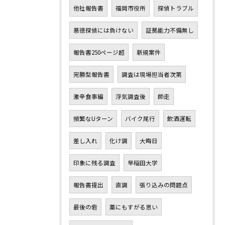
他社報告書
福岡市役所
探偵トラブル
悪徳探偵には負けない
証拠能力不備無し
報告書250ページ超
新規案件
完勝型報告書
調査は現場担当者次第
激辛食事編
浮気調査後
師走
頻繁なUターン
バイク尾行
飲酒運転
差し入れ
化け調
大晦日
印象に残る調査
早稲田大学
報告書提出
直調
張り込みの問題点
最後の砦
藁にもすがる思い