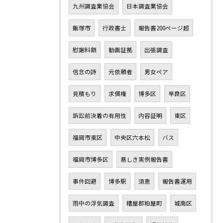
九州調査業協会
日本調査業協会
飯塚市
行政書士
報告書200ページ超
慰謝料額
動画証拠
出張調査
信念の詩
元依頼者
男女ペア
見積もり
求償権
博多区
早良区
訴訟前決着の有用性
内容証明
東区
福岡市東区
中央区六本松
バス
福岡市博多区
悪しき実例報告書
事件回避
博多駅
須恵
報告書運用
雨中の浮気調査
糟屋郡粕屋町
城南区