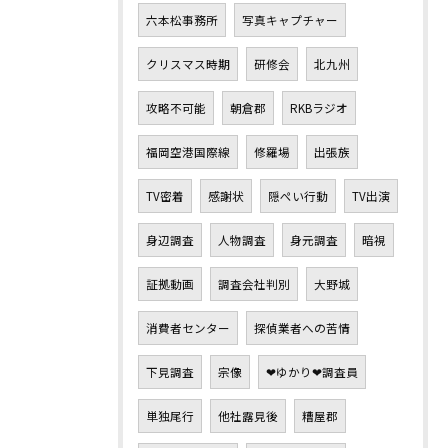
六本松事務所
写真キャプチャー
クリスマス時期
研修会
北九州
攻略不可能
朝倉郡
RKBラジオ
福岡空港国際線
修羅場
出張族
TV密着
感謝状
隠ぺい行動
TV出演
身辺調査
人物調査
身元調査
暗視
証拠動画
調査会社判別
大野城
消費者センター
探偵業者への苦情
下見調査
宗像
❤ゆかり❤調査員
単独尾行
他社露見後
糟屋郡