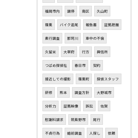
福岡市内
調停
南区
久山町
篠栗
バイク追尾
報告書
証拠把握
素行調査
那珂川
車中の不倫
久留米
大宰府
行方
興信所
つばめ探偵社
春日市
契約
接近しての撮影
篠栗町
探偵スタッフ
研修
熊本
調査方針
大野城市
分析力
証拠映像
訴訟
佐賀
慰謝料請求
筑紫野市
尾行
不貞行為
婚前調査
人探し
依頼