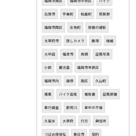
福岡市南区
福岡市中央区
バイク
古賀市
宇美町
粕屋町
筑紫野
福岡市西区
志免町
夜間の撮影
太宰府市
隠しカメラ
飯塚
結婚
大牟田
福津市
鳥栖
証拠写真
小郡
鹿児島
福岡市早良区
福岡市内
調停
南区
久山町
篠栗
バイク追尾
報告書
証拠把握
素行調査
那珂川
車中の不倫
久留米
大宰府
行方
興信所
つばめ探偵社
春日市
契約