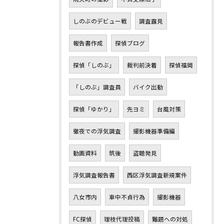
しのぶのデビュー戦
調査露見
報告書作成
探偵ブログ
探偵「しのぶ」
裁判前決着
探偵福岡
「しのぶ」調査員
バイク出動
探偵「ゆかり」
先ヨミ
台風対策
徹夜での浮気調査
撮影機器準備編
動画資料
筑後
盗聴発見
浮気調査報告書
西区浮気調査新規案件
八女市内
車中不貞行為
撮影機器
FC探偵
理枝代理投稿
難題への対処