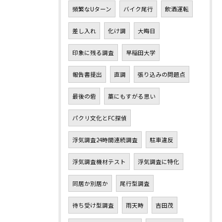
頻繁なUターン
バイク尾行
飲酒運転
差し入れ
化け調
大晦日
印象に残る調査
早稲田大学
報告書提出
直調
張り込みの問題点
最後の砦
藁にもすがる思い
パクリ文化とFC探偵
浮気調査24時間連続調査
駐車違反
浮気調査機材テスト
浮気調査に特化
同居か別居か
尾行型調査
待ち受け型調査
雨天時
吉田茂