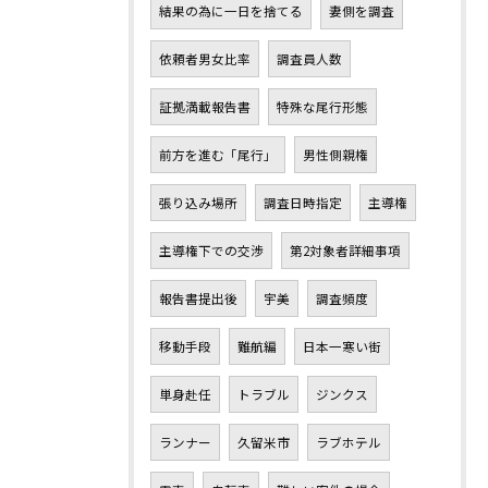
結果の為に一日を捨てる
妻側を調査
依頼者男女比率
調査員人数
証拠満載報告書
特殊な尾行形態
前方を進む「尾行」
男性側親権
張り込み場所
調査日時指定
主導権
主導権下での交渉
第2対象者詳細事項
報告書提出後
宇美
調査頻度
移動手段
難航編
日本一寒い街
単身赴任
トラブル
ジンクス
ランナー
久留米市
ラブホテル