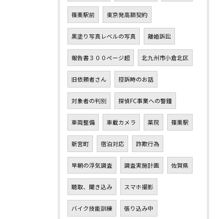
篠栗駅前
東京発高額契約
黒塗り写真レベルの写真
離婚訴訟
報告書３００ページ超
北九州市小倉北区
旧依頼者さん
控訴時のお話
対象者の判別
探偵FC事業への警鐘
車両整備
車載カメラ
薬院
篠栗駅
新宮町
宿泊対応
詐欺行為
早朝の浮気調査
調査実施計画
佐賀県
聴取、聞き込み
スマホ撮影
バイク技能訓練
張り込み中