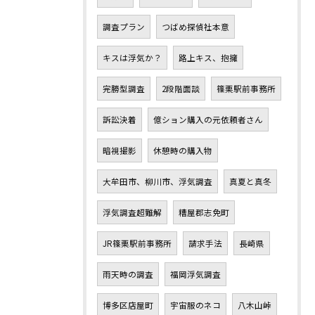
調査プラン
つばめ探偵社本意
キスは浮気か？
路上キス、抱擁
完勝型調査
2段階面談
篠栗駅前事務所
訴訟決着
億ション購入の元依頼者さん
暗視撮影
休憩時の購入物
大牟田市、柳川市、浮気調査
真夏と真冬
浮気調査超難解
糟屋郡志免町
JR篠栗駅前事務所
請求手法
長崎県
雨天時の調査
福岡浮気調査
博多区店屋町
宇宙服のネコ
八木山峠