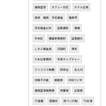
福岡空港
タクシー対応
ホテル出発
探偵 福岡 浮気調査
福岡市
浮気調査以外
証拠撮影
親権
中央区
糟屋郡篠栗町
証拠開示
しのぶ調査員
苅田町
博多
六本松事務所
写真キャプチャー
クリスマス時期
研修会
北九州
攻略不可能
朝倉郡
RKBラジオ
福岡空港国際線
修羅場
出張族
TV密着
感謝状
隠ぺい行動
TV出演