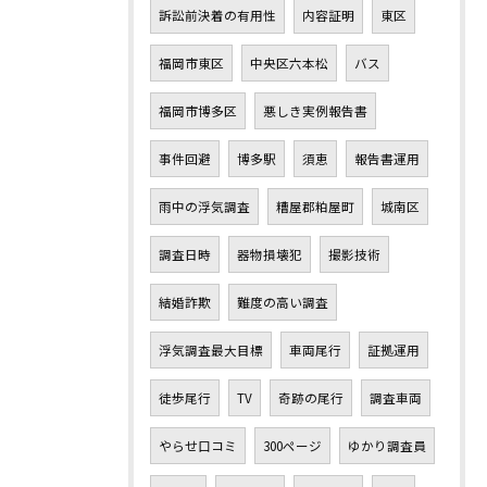
訴訟前決着の有用性
内容証明
東区
福岡市東区
中央区六本松
バス
福岡市博多区
悪しき実例報告書
事件回避
博多駅
須恵
報告書運用
雨中の浮気調査
糟屋郡粕屋町
城南区
調査日時
器物損壊犯
撮影技術
結婚詐欺
難度の高い調査
浮気調査最大目標
車両尾行
証拠運用
徒歩尾行
TV
奇跡の尾行
調査車両
やらせ口コミ
300ページ
ゆかり調査員