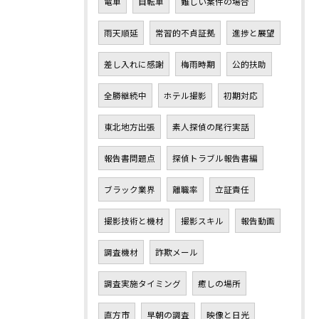
電車
自転車
難しい案件の場合
雨天順延
常習的不貞証拠
進捗と展望
差し入れに感謝
梅雨時期
公的扶助
全勝継続中
ホテル撮影
初期対応
東北地方出張
素人探偵の尾行実話
報告書問題点
探偵トラブル報告書編
ブラック業界
離職率
立証責任
撮影技術と機材
撮影スキル
報告動画
調査機材
詐欺メール
調査実施タイミング
癒しの場所
直方市
早朝の調査
映像と日光