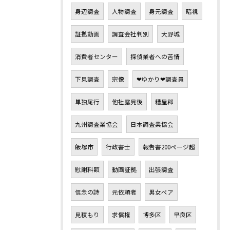
身辺調査
人物調査
身元調査
暗視
証拠動画
調査会社判別
大野城
消費者センター
探偵業者への苦情
下見調査
宗像
❤ゆかり❤調査員
単独尾行
他社露見後
糟屋郡
九州調査業協会
日本調査業協会
飯塚市
行政書士
報告書200ページ超
慰謝料額
動画証拠
出張調査
信念の詩
元依頼者
男女ペア
見積もり
求償権
博多区
早良区