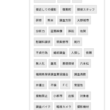
接近しての撮影
篠栗町
探偵スタッフ
研修
熊本
調査方針
大野城市
分析力
証拠映像
訴訟
佐賀
慰謝料請求
筑紫野市
尾行
不貞行為
婚前調査
人探し
依頼
無人化
露見
悪徳探偵
六本松
福岡県探偵調査業協議会
調査員数
弁護士
不倫
ＦＣ
常習性
接触禁止
小郡市
出張
対象者
調査バイク
暗視カメラ
撮影機材