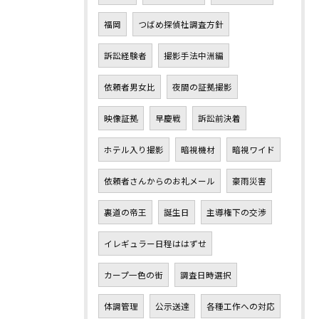
福岡
つばめ探偵社調査方針
訴訟経験者
撮影手法中洲編
依頼者男女比
夜間の証拠撮影
映像証拠
早慶戦
訴訟前決着
ホテル入り撮影
暗視機材
暗視ワイド
依頼者さんからのお礼メール
豪雨災害
裏道の帝王
誕生日
主導権下の交渉
イレギュラー日程ははずせ
カープ一色の街
調査日時選択
体調管理
公示送達
各種工作への対応