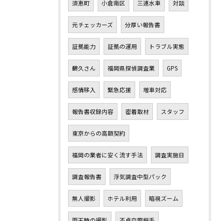
須恵町
小倉南区
三連水車
対談
元チェッカーズ
分厚い報告書
証拠能力
証拠の運用
トラブル実態
鶴久さん
福岡県探偵調査業
GPS
感情移入
緊急応援
増車対応
報告書収録内容
密着取材
スタッフ
東京からの高額契約
福岡の業者に安く流す手法
調査実施日
調査報告書
浮気調査中型パック
無人撮影
ホテル利用
暗視ズーム
雨天時の撮影
不貞交際相手