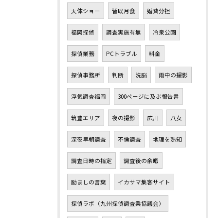
天体ショー
皆既月食
婚費分担
福岡探偵
調査実施有無
冷泉公園
探偵業務
PCトラブル
料金
探偵事務所
判断
洗脳
雨中の撮影
浮気調査福岡
300ページに及ぶ報告書
筑豊エリア
夜の撮影
広川
八女
深夜早朝調査
不倫調査
地理を熟知
調査日時の指定
調査後の余暇
励ましの言葉
イカサマ集客サイト
探偵ラボ（九州探偵調査業協議会）