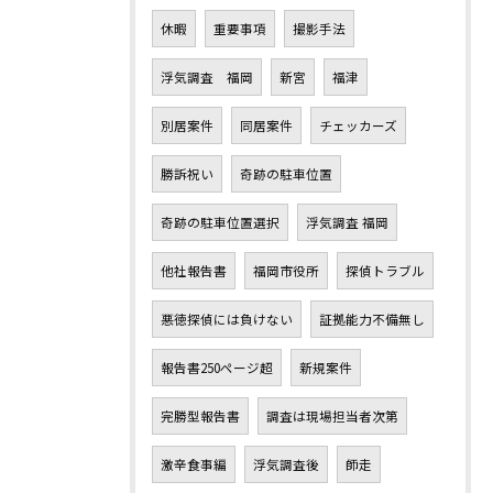
休暇
重要事項
撮影手法
浮気調査 福岡
新宮
福津
別居案件
同居案件
チェッカーズ
勝訴祝い
奇跡の駐車位置
奇跡の駐車位置選択
浮気調査 福岡
他社報告書
福岡市役所
探偵トラブル
悪徳探偵には負けない
証拠能力不備無し
報告書250ページ超
新規案件
完勝型報告書
調査は現場担当者次第
激辛食事編
浮気調査後
師走