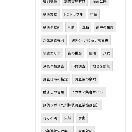
福岡探偵
調査実施有無
冷泉公園
探偵業務
PCトラブル
料金
探偵事務所
判断
洗脳
雨中の撮影
浮気調査福岡
300ページに及ぶ報告書
筑豊エリア
夜の撮影
広川
八女
深夜早朝調査
不倫調査
地理を熟知
調査日時の指定
調査後の余暇
励ましの言葉
イカサマ集客サイト
探偵ラボ（九州探偵調査業協議会）
行方不明
失踪
家出
15年連続失敗無し
全国対応