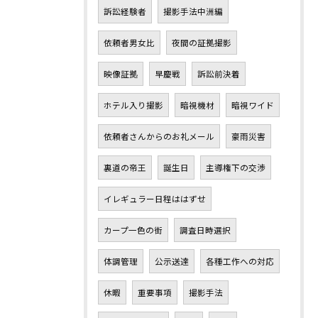
訴訟経験者
撮影手法中洲編
依頼者男女比
夜間の証拠撮影
映像証拠
早慶戦
訴訟前決着
ホテル入り撮影
暗視機材
暗視ワイド
依頼者さんからのお礼メール
豪雨災害
裏道の帝王
誕生日
主導権下の交渉
イレギュラー日程ははずせ
カープ一色の街
調査日時選択
体調管理
公示送達
各種工作への対応
休暇
重要事項
撮影手法