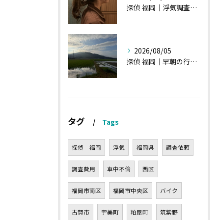
探偵 福岡｜浮気調査の現場から・・・・チハルさん特集
2026/08/05
探偵 福岡｜早朝の行動調査、初見一発勝負のような・・・・
タグ
Tags
探偵 福岡
浮気
福岡県
調査依頼
調査費用
車中不倫
西区
福岡市南区
福岡市中央区
バイク
古賀市
宇美町
粕屋町
筑紫野