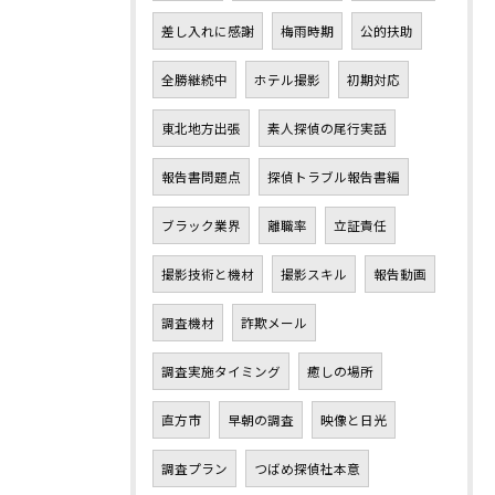
差し入れに感謝
梅雨時期
公的扶助
全勝継続中
ホテル撮影
初期対応
東北地方出張
素人探偵の尾行実話
報告書問題点
探偵トラブル報告書編
ブラック業界
離職率
立証責任
撮影技術と機材
撮影スキル
報告動画
調査機材
詐欺メール
調査実施タイミング
癒しの場所
直方市
早朝の調査
映像と日光
調査プラン
つばめ探偵社本意