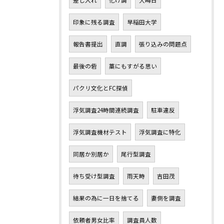
差し入れ
化け調
大晦日
印象に残る調査
早稲田大学
報告書提出
直調
張り込みの問題点
最後の砦
藁にもすがる思い
パクリ文化とFC探偵
浮気調査24時間連続調査
駐車違反
浮気調査機材テスト
浮気調査に特化
同居か別居か
尾行型調査
待ち受け型調査
雨天時
吉田茂
結果の為に一日を捨てる
妻側を調査
依頼者男女比率
調査員人数