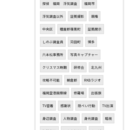
探偵 福岡 浮気調査
福岡市
浮気調査以外
証拠撮影
親権
中央区
糟屋郡篠栗町
証拠開示
しのぶ調査員
苅田町
博多
六本松事務所
写真キャプチャー
クリスマス時期
研修会
北九州
攻略不可能
朝倉郡
RKBラジオ
福岡空港国際線
修羅場
出張族
TV密着
感謝状
隠ぺい行動
TV出演
身辺調査
人物調査
身元調査
暗視