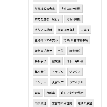
証拠満載報告書
特殊な尾行形態
前方を進む「尾行」
男性側親権
張り込み場所
調査日時指定
主導権
主導権下での交渉
第2対象者詳細事項
報告書提出後
宇美
調査頻度
移動手段
難航編
日本一寒い街
単身赴任
トラブル
ジンクス
ランナー
久留米市
ラブホテル
電車
自転車
難しい案件の場合
雨天順延
常習的不貞証拠
進捗と展望