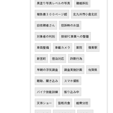
黒塗り写真レベルの写真
離婚訴訟
報告書３００ページ超
北九州市小倉北区
旧依頼者さん
控訴時のお話
対象者の判別
探偵FC事業への警鐘
車両整備
車載カメラ
薬院
篠栗駅
新宮町
宿泊対応
詐欺行為
早朝の浮気調査
調査実施計画
佐賀県
聴取、聞き込み
スマホ撮影
バイク技能訓練
張り込み中
天体ショー
皆既月食
婚費分担