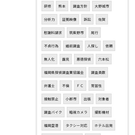
研修
熊本
調査方針
大野城市
分析力
証拠映像
訴訟
佐賀
慰謝料請求
筑紫野市
尾行
不貞行為
婚前調査
人探し
依頼
無人化
露見
悪徳探偵
六本松
福岡県探偵調査業協議会
調査員数
弁護士
不倫
ＦＣ
常習性
接触禁止
小郡市
出張
対象者
調査バイク
暗視カメラ
撮影機材
福岡空港
タクシー対応
ホテル出発