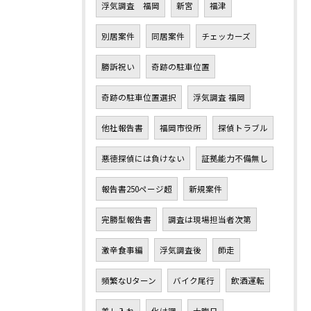
浮気調査 福岡
新宮
福津
別居案件
同居案件
チェッカーズ
勝訴祝い
奇跡の駐車位置
奇跡の駐車位置選択
浮気調査 福岡
他社報告書
福岡市役所
探偵トラブル
悪徳探偵には負けない
証拠能力不備無し
報告書250ページ超
新規案件
完勝型報告書
調査は現場担当者次第
激辛食事編
浮気調査後
師走
頻繁なUターン
バイク尾行
飲酒運転