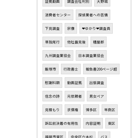
証拠動画
調査会社判別
大野城
消費者センター
探偵業者への苦情
下見調査
宗像
❤ゆかり❤調査員
単独尾行
他社露見後
糟屋郡
九州調査業協会
日本調査業協会
飯塚市
行政書士
報告書200ページ超
慰謝料額
動画証拠
出張調査
信念の詩
元依頼者
男女ペア
見積もり
求償権
博多区
早良区
訴訟前決着の有用性
内容証明
東区
福岡市東区
中央区六本松
バス