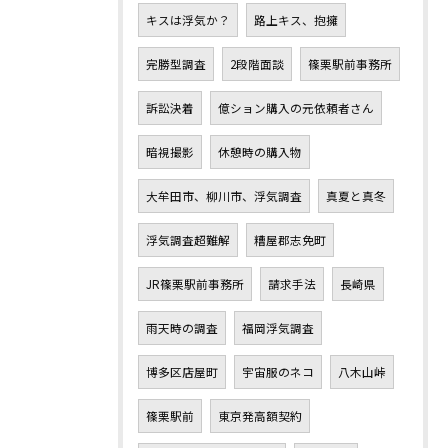
キスは浮気か？
路上キス、抱擁
完勝型調査
2段階面談
篠栗駅前事務所
訴訟決着
億ション購入の元依頼者さん
暗視撮影
休憩時の購入物
大牟田市、柳川市、浮気調査
真夏と真冬
浮気調査超難解
糟屋郡志免町
JR篠栗駅前事務所
請求手法
長崎県
雨天時の調査
福岡浮気調査
博多区店屋町
宇宙服のネコ
八木山峠
篠栗駅前
東京発高額契約