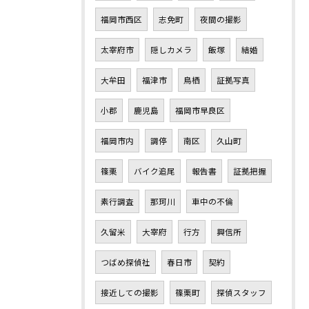
福岡市西区
志免町
夜間の撮影
太宰府市
隠しカメラ
飯塚
結婚
大牟田
福津市
鳥栖
証拠写真
小郡
鹿児島
福岡市早良区
福岡市内
調停
南区
久山町
篠栗
バイク追尾
報告書
証拠把握
素行調査
那珂川
車中の不倫
久留米
大宰府
行方
興信所
つばめ探偵社
春日市
契約
接近しての撮影
篠栗町
探偵スタッフ