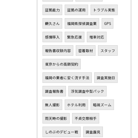
証拠能力
証拠の運用
トラブル実態
鶴久さん
福岡県探偵調査業
GPS
感情移入
緊急応援
増車対応
報告書収録内容
密着取材
スタッフ
東京からの高額契約
福岡の業者に安く流す手法
調査実施日
調査報告書
浮気調査中型パック
無人撮影
ホテル利用
暗視ズーム
雨天時の撮影
不貞交際相手
しのぶのデビュー戦
調査露見