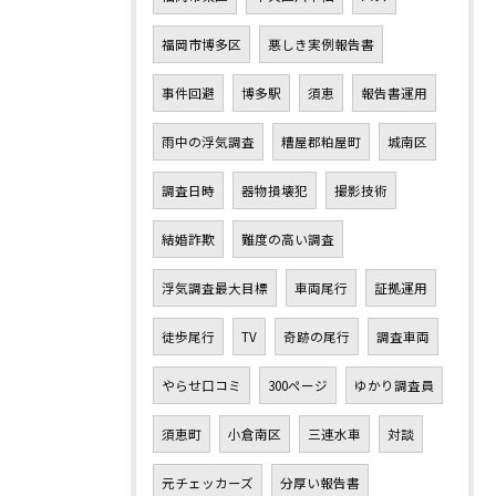
福岡市博多区
悪しき実例報告書
事件回避
博多駅
須恵
報告書運用
雨中の浮気調査
糟屋郡粕屋町
城南区
調査日時
器物損壊犯
撮影技術
結婚詐欺
難度の高い調査
浮気調査最大目標
車両尾行
証拠運用
徒歩尾行
TV
奇跡の尾行
調査車両
やらせ口コミ
300ページ
ゆかり調査員
須恵町
小倉南区
三連水車
対談
元チェッカーズ
分厚い報告書