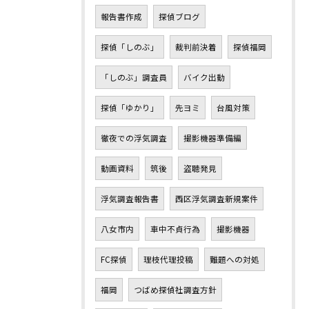
報告書作成
探偵ブログ
探偵「しのぶ」
裁判前決着
探偵福岡
「しのぶ」調査員
バイク出動
探偵「ゆかり」
先ヨミ
台風対策
徹夜での浮気調査
撮影機器準備編
動画資料
筑後
盗聴発見
浮気調査報告書
西区浮気調査新規案件
八女市内
車中不貞行為
撮影機器
FC探偵
理枝代理投稿
難題への対処
福岡
つばめ探偵社調査方針