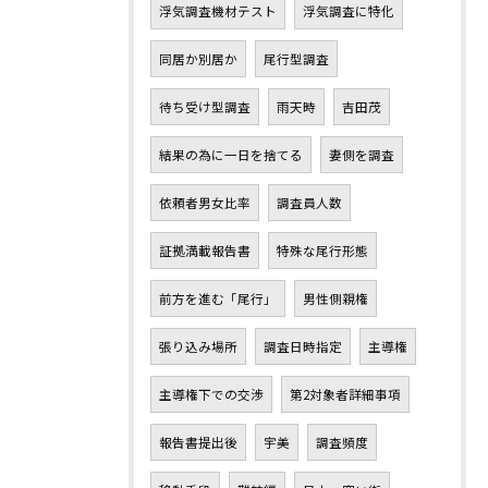
浮気調査機材テスト
浮気調査に特化
同居か別居か
尾行型調査
待ち受け型調査
雨天時
吉田茂
結果の為に一日を捨てる
妻側を調査
依頼者男女比率
調査員人数
証拠満載報告書
特殊な尾行形態
前方を進む「尾行」
男性側親権
張り込み場所
調査日時指定
主導権
主導権下での交渉
第2対象者詳細事項
報告書提出後
宇美
調査頻度