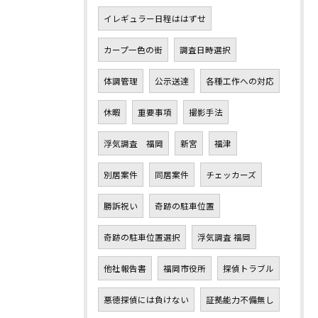
イレギュラー日程ははずせ
カープ一色の街
調査日時選択
体調管理
公示送達
各種工作への対応
休暇
重要事項
撮影手法
浮気調査 福岡
新宮
福津
別居案件
同居案件
チェッカーズ
勝訴祝い
奇跡の駐車位置
奇跡の駐車位置選択
浮気調査 福岡
他社報告書
福岡市役所
探偵トラブル
悪徳探偵には負けない
証拠能力不備無し