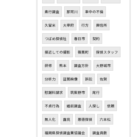
素行調査
那珂川
車中の不倫
久留米
大宰府
行方
興信所
つばめ探偵社
春日市
契約
接近しての撮影
篠栗町
探偵スタッフ
研修
熊本
調査方針
大野城市
分析力
証拠映像
訴訟
佐賀
慰謝料請求
筑紫野市
尾行
不貞行為
婚前調査
人探し
依頼
無人化
露見
悪徳探偵
六本松
福岡県探偵調査業協議会
調査員数