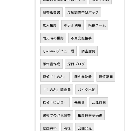
調査報告書
浮気調査中型パック
無人撮影
ホテル利用
暗視ズーム
雨天時の撮影
不貞交際相手
しのぶのデビュー戦
調査露見
報告書作成
探偵ブログ
探偵「しのぶ」
裁判前決着
探偵福岡
「しのぶ」調査員
バイク出動
探偵「ゆかり」
先ヨミ
台風対策
徹夜での浮気調査
撮影機器準備編
動画資料
筑後
盗聴発見