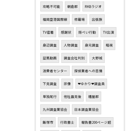
攻略不可能
朝倉郡
RKBラジオ
福岡空港国際線
修羅場
出張族
TV密着
感謝状
隠ぺい行動
TV出演
身辺調査
人物調査
身元調査
暗視
証拠動画
調査会社判別
大野城
消費者センター
探偵業者への苦情
下見調査
宗像
❤ゆかり❤調査員
単独尾行
他社露見後
糟屋郡
九州調査業協会
日本調査業協会
飯塚市
行政書士
報告書200ページ超