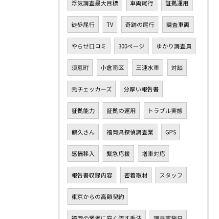
浮気調査最大目標
車両尾行
証拠運用
徒歩尾行
TV
奇跡の尾行
調査車両
やらせ口コミ
300ページ
ゆかり調査員
須恵町
小倉南区
三連水車
対談
元チェッカーズ
分厚い報告書
証拠能力
証拠の運用
トラブル実態
鶴久さん
福岡県探偵調査業
GPS
感情移入
緊急応援
増車対応
報告書収録内容
密着取材
スタッフ
東京からの高額契約
福岡の業者に安く流す手法
調査実施日