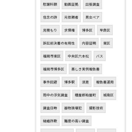
慰謝料額
動画証拠
出張調査
信念の詩
元依頼者
男女ペア
見積もり
求償権
博多区
早良区
訴訟前決着の有用性
内容証明
東区
福岡市東区
中央区六本松
バス
福岡市博多区
悪しき実例報告書
事件回避
博多駅
須恵
報告書運用
雨中の浮気調査
糟屋郡粕屋町
城南区
調査日時
器物損壊犯
撮影技術
結婚詐欺
難度の高い調査