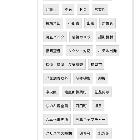
弁護士
不倫
ＦＣ
常習性
接触禁止
小郡市
出張
対象者
調査バイク
暗視カメラ
撮影機材
福岡空港
タクシー対応
ホテル出発
探偵 福岡 浮気調査
福岡市
浮気調査以外
証拠撮影
親権
中央区
糟屋郡篠栗町
証拠開示
しのぶ調査員
苅田町
博多
六本松事務所
写真キャプチャー
クリスマス時期
研修会
北九州