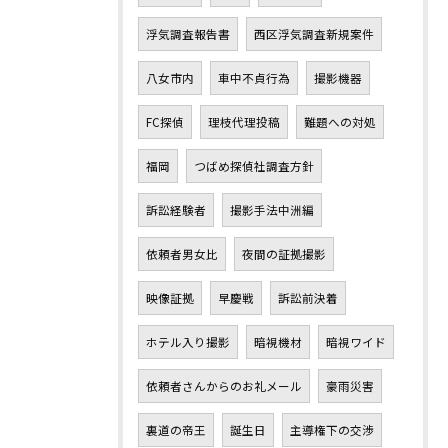
浮気調査報告書
西区浮気調査新規案件
八女市内
車中不貞行為
撮影機器
FC探偵
理枝代理投稿
難題への対処
福岡
つばめ探偵社調査方針
訴訟経験者
撮影手法中洲編
依頼者男女比
夜間の証拠撮影
映像証拠
早慶戦
訴訟前決着
ホテル入り撮影
暗視機材
暗視ワイド
依頼者さんからのお礼メール
豪雨災害
裏道の帝王
誕生日
主導権下の交渉