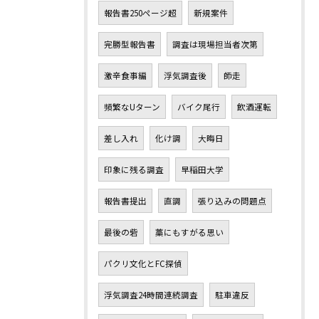
報告書250ページ超
新規案件
完勝型報告書
調査は現場担当者次第
激辛食事編
浮気調査後
師走
頻繁なUターン
バイク尾行
飲酒運転
差し入れ
化け調
大晦日
印象に残る調査
早稲田大学
報告書提出
直調
張り込みの問題点
最後の砦
藁にもすがる思い
パクリ文化とFC探偵
浮気調査24時間連続調査
駐車違反