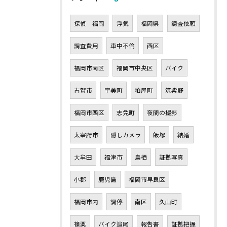
探偵 福岡
浮気
福岡県
調査依頼
調査費用
車中不倫
西区
福岡市南区
福岡市中央区
バイク
古賀市
宇美町
粕屋町
筑紫野
福岡市西区
志免町
夜間の撮影
太宰府市
隠しカメラ
飯塚
結婚
大牟田
福津市
鳥栖
証拠写真
小郡
鹿児島
福岡市早良区
福岡市内
調停
南区
久山町
篠栗
バイク追尾
報告書
証拠把握