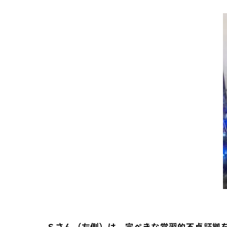
Ｓさん（左側）は、完ぺきな常習的不貞証拠