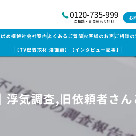
0120-735-999
お
ご相談・お見積もり無料
つばめ探偵社会社案内
よくあるご質問
お客様のお声
ご相談の
【TV密着取材:漫画編】
【インタビュー記事】
つばめ探偵社｜福岡市博多区福岡空港前本部
婚調査・身辺調査
つばめ探偵社 篠栗駅前事務所
探し
つばめ探偵社 赤坂大手門事務所
｜浮気調査,旧依頼者さ
策
久留米つばめ探偵社｜西鉄久留米駅より徒歩圏内｜分厚い証拠満載報
査
査のための予備知識