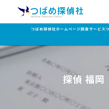
つばめ探偵社ホームページ
調査サービス
浮気調査
素行調査・結
行方調査・人
探偵 福岡
ストーカー対
盗聴器発見調
離婚・浮気調