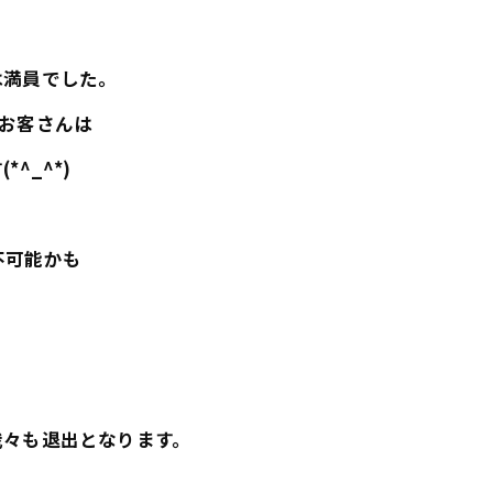
は満員でした。
お客さんは
^_^*)
不可能かも
我々も退出となります。