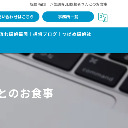
探偵 福岡｜浮気調査,旧依頼者さんとのお食事
問い合わせはこちら
事務所一覧
流れ
探偵福岡｜探偵ブログ｜つばめ探偵社
んとのお食事
告書で有名