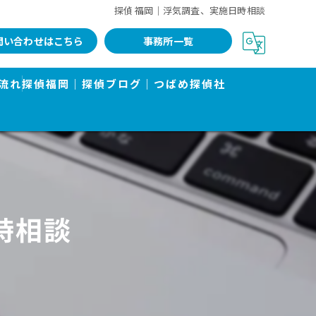
探偵 福岡｜浮気調査、実施日時相談
問い合わせはこちら
事務所一覧
流れ
探偵福岡｜探偵ブログ｜つばめ探偵社
時相談
告書で有名