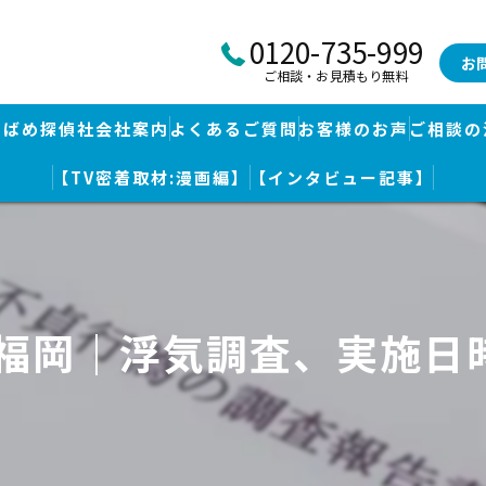
0120-735-999
お
ご相談・お見積もり無料
つばめ探偵社会社案内
よくあるご質問
お客様のお声
ご相談の
【TV密着取材:漫画編】
【インタビュー記事】
つばめ探偵社｜福岡市博多区福岡空港前本部
婚調査・身辺調査
つばめ探偵社 篠栗駅前事務所
探し
つばめ探偵社 赤坂大手門事務所
 福岡｜浮気調査、実施日
策
久留米つばめ探偵社｜西鉄久留米駅より徒歩圏内｜分厚い証拠満載報
査
査のための予備知識