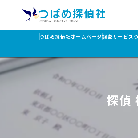
つばめ探偵社ホームページ
調査サービス
浮気調査
素行調査・結
行方調査・人
探偵
ストーカー対
盗聴器発見調
離婚・浮気調