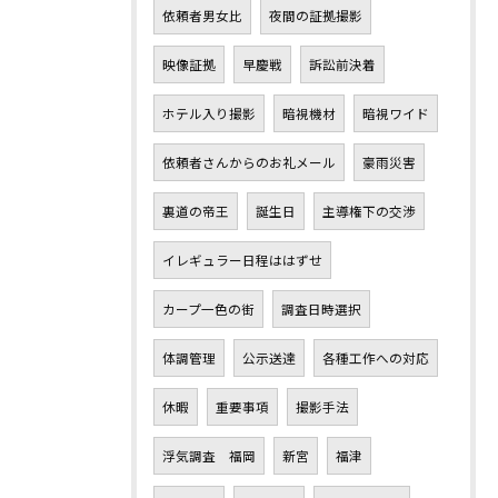
依頼者男女比
夜間の証拠撮影
映像証拠
早慶戦
訴訟前決着
ホテル入り撮影
暗視機材
暗視ワイド
依頼者さんからのお礼メール
豪雨災害
裏道の帝王
誕生日
主導権下の交渉
イレギュラー日程ははずせ
カープ一色の街
調査日時選択
体調管理
公示送達
各種工作への対応
休暇
重要事項
撮影手法
浮気調査 福岡
新宮
福津