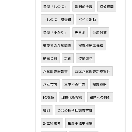
探偵「しのぶ」
裁判前決着
探偵福岡
「しのぶ」調査員
バイク出動
探偵「ゆかり」
先ヨミ
台風対策
徹夜での浮気調査
撮影機器準備編
動画資料
筑後
盗聴発見
浮気調査報告書
西区浮気調査新規案件
八女市内
車中不貞行為
撮影機器
FC探偵
理枝代理投稿
難題への対処
福岡
つばめ探偵社調査方針
訴訟経験者
撮影手法中洲編