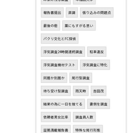
報告書提出
直調
張り込みの問題点
最後の砦
藁にもすがる思い
パクリ文化とFC探偵
浮気調査24時間連続調査
駐車違反
浮気調査機材テスト
浮気調査に特化
同居か別居か
尾行型調査
待ち受け型調査
雨天時
吉田茂
結果の為に一日を捨てる
妻側を調査
依頼者男女比率
調査員人数
証拠満載報告書
特殊な尾行形態