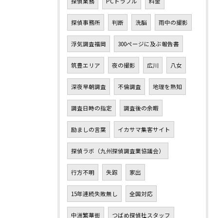
探偵業務
PCトラブル
料金
探偵事務所
判断
洗脳
雨中の撮影
浮気調査福岡
300ページに及ぶ報告書
筑豊エリア
夜の撮影
広川
八女
深夜早朝調査
不倫調査
地理を熟知
調査日時の指定
調査後の余暇
励ましの言葉
イカサマ集客サイト
探偵ラボ（九州探偵調査業協議会）
行方不明
失踪
家出
15年連続失敗無し
全国対応
中洲繁華街
つばめ探偵社スタッフ