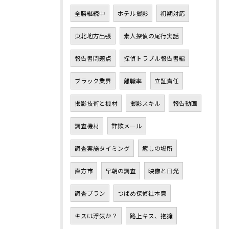
全勝継続中
ホテル撮影
初期対応
東北地方出張
素人探偵の尾行実話
報告書問題点
探偵トラブル報告書編
ブラック業界
離職率
立証責任
撮影技術と機材
撮影スキル
報告動画
調査機材
詐欺メール
調査実施タイミング
癒しの場所
直方市
早朝の調査
映像と日光
調査プラン
つばめ探偵社本意
キスは浮気か？
路上キス、抱擁