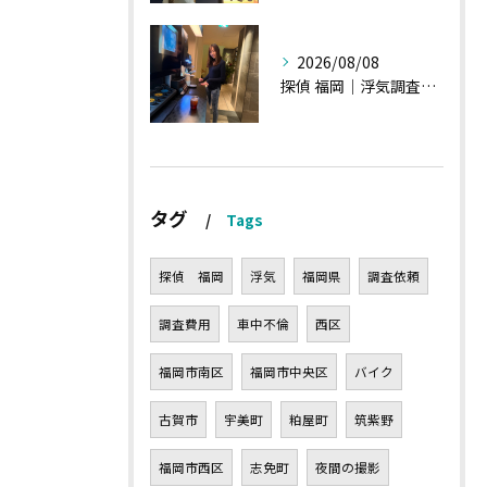
2026/08/08
探偵 福岡｜浮気調査、諸状況、そして雑談へ
タグ
Tags
探偵 福岡
浮気
福岡県
調査依頼
調査費用
車中不倫
西区
福岡市南区
福岡市中央区
バイク
古賀市
宇美町
粕屋町
筑紫野
福岡市西区
志免町
夜間の撮影