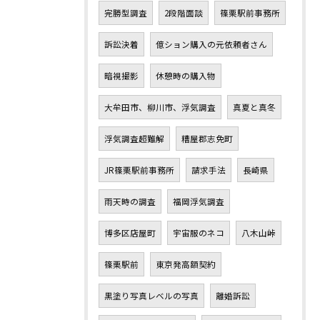
完勝型調査
2段階面談
篠栗駅前事務所
訴訟決着
億ション購入の元依頼者さん
暗視撮影
休憩時の購入物
大牟田市、柳川市、浮気調査
真夏と真冬
浮気調査超難解
糟屋郡志免町
JR篠栗駅前事務所
請求手法
長崎県
雨天時の調査
福岡浮気調査
博多区店屋町
宇宙服のネコ
八木山峠
篠栗駅前
東京発高額契約
黒塗り写真レベルの写真
離婚訴訟