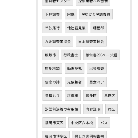
消費者センター
探偵業者への苦情
下見調査
宗像
❤ゆかり❤調査員
単独尾行
他社露見後
糟屋郡
九州調査業協会
日本調査業協会
飯塚市
行政書士
報告書200ページ超
慰謝料額
動画証拠
出張調査
信念の詩
元依頼者
男女ペア
見積もり
求償権
博多区
早良区
訴訟前決着の有用性
内容証明
東区
福岡市東区
中央区六本松
バス
福岡市博多区
悪しき実例報告書