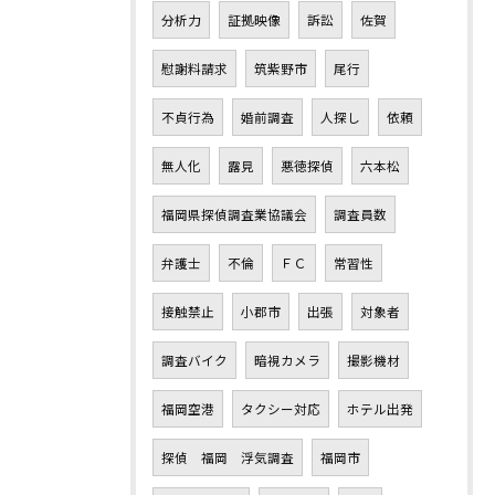
分析力
証拠映像
訴訟
佐賀
慰謝料請求
筑紫野市
尾行
不貞行為
婚前調査
人探し
依頼
無人化
露見
悪徳探偵
六本松
福岡県探偵調査業協議会
調査員数
弁護士
不倫
ＦＣ
常習性
接触禁止
小郡市
出張
対象者
調査バイク
暗視カメラ
撮影機材
福岡空港
タクシー対応
ホテル出発
探偵 福岡 浮気調査
福岡市