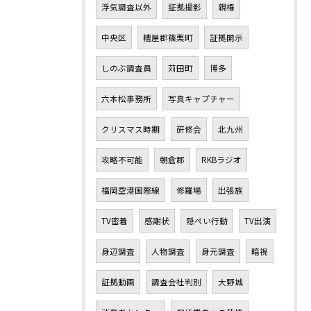
浮気調査以外
証拠撮影
親権
中央区
糟屋郡篠栗町
証拠開示
しのぶ調査員
苅田町
博多
六本松事務所
写真キャプチャー
クリスマス時期
研修会
北九州
攻略不可能
朝倉郡
RKBラジオ
福岡空港国際線
修羅場
出張族
TV密着
感謝状
隠ぺい行動
TV出演
身辺調査
人物調査
身元調査
暗視
証拠動画
調査会社判別
大野城