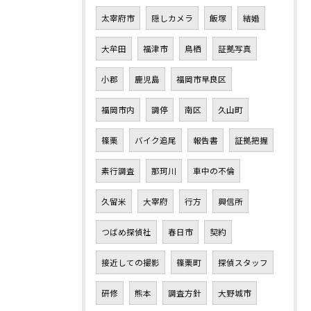
太宰府市
隠しカメラ
飯塚
結婚
大牟田
福津市
鳥栖
証拠写真
小郡
鹿児島
福岡市早良区
福岡市内
調停
南区
久山町
篠栗
バイク追尾
報告書
証拠把握
素行調査
那珂川
車中の不倫
久留米
大宰府
行方
興信所
つばめ探偵社
春日市
契約
接近しての撮影
篠栗町
探偵スタッフ
研修
熊本
調査方針
大野城市