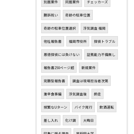
別居案件
同居案件
チェッカーズ
勝訴祝い
奇跡の駐車位置
奇跡の駐車位置選択
浮気調査 福岡
他社報告書
福岡市役所
探偵トラブル
悪徳探偵には負けない
証拠能力不備無し
報告書250ページ超
新規案件
完勝型報告書
調査は現場担当者次第
激辛食事編
浮気調査後
師走
頻繁なUターン
バイク尾行
飲酒運転
差し入れ
化け調
大晦日
印象に残る調査
早稲田大学