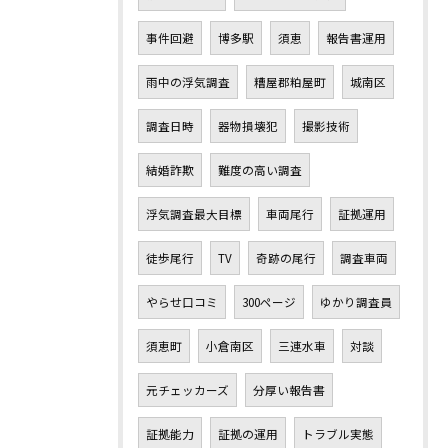
事件回避
博多駅
須恵
報告書運用
雨中の浮気調査
糟屋郡粕屋町
城南区
調査日時
器物損壊犯
撮影技術
結婚詐欺
難度の高い調査
浮気調査最大目標
車両尾行
証拠運用
徒歩尾行
TV
奇跡の尾行
調査車両
やらせ口コミ
300ページ
ゆかり調査員
須恵町
小倉南区
三連水車
対談
元チェッカーズ
分厚い報告書
証拠能力
証拠の運用
トラブル実態