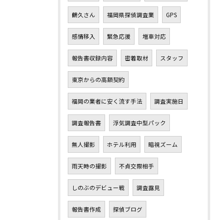
鶴久さん
福岡県探偵調査業
GPS
感情移入
緊急応援
増車対応
報告書収録内容
密着取材
スタッフ
東京からの高額契約
福岡の業者に安く流す手法
調査実施日
調査報告書
浮気調査中型パック
無人撮影
ホテル利用
暗視ズーム
雨天時の撮影
不貞交際相手
しのぶのデビュー戦
調査露見
報告書作成
探偵ブログ