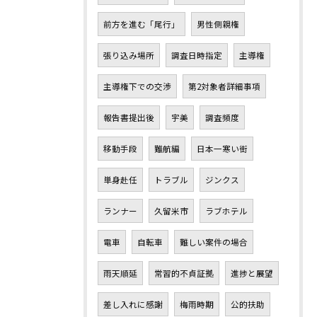
前方を進む「尾行」
男性側親権
張り込み場所
調査日時指定
主導権
主導権下での交渉
第2対象者詳細事項
報告書提出後
宇美
調査頻度
移動手段
難航編
日本一寒い街
単身赴任
トラブル
ジンクス
ランナー
久留米市
ラブホテル
電車
自転車
難しい案件の場合
雨天順延
常習的不貞証拠
進捗と展望
差し入れに感謝
梅雨時期
公的扶助