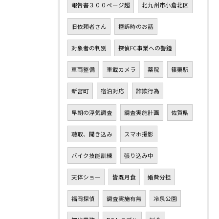
報告書３００ページ超
北九州市小倉北区
旧依頼者さん
控訴時のお話
対象者の判別
探偵FC事業への警鐘
車両整備
車載カメラ
薬院
篠栗駅
新宮町
宿泊対応
詐欺行為
早朝の浮気調査
調査実施計画
佐賀県
聴取、聞き込み
スマホ撮影
バイク技能訓練
張り込み中
天体ショー
皆既月食
婚費分担
福岡探偵
調査実施有無
冷泉公園