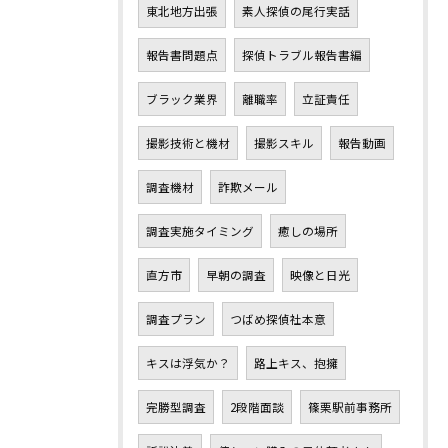
東北地方出張
素人探偵の尾行実話
報告書問題点
探偵トラブル報告書編
ブラック業界
離職率
立証責任
撮影技術と機材
撮影スキル
報告動画
調査機材
詐欺メール
調査実施タイミング
癒しの場所
直方市
早朝の調査
映像と日光
調査プラン
つばめ探偵社本意
キスは浮気か？
路上キス、抱擁
完勝型調査
2段階面談
篠栗駅前事務所