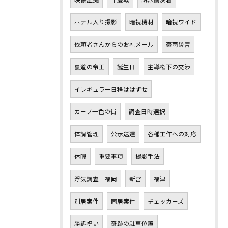
ホテル入り撮影
暗視機材
暗視ワイド
依頼者さんからのお礼メール
豪雨災害
裏道の帝王
誕生日
主導権下の交渉
イレギュラー日程ははずせ
カープ一色の街
調査日時選択
体調管理
公示送達
各種工作への対応
休暇
重要事項
撮影手法
浮気調査 福岡
新宮
福津
別居案件
同居案件
チェッカーズ
勝訴祝い
奇跡の駐車位置