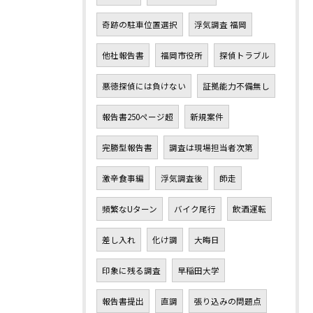
奇跡の駐車位置選択
浮気調査 福岡
他社報告書
福岡市役所
探偵トラブル
悪徳探偵には負けない
証拠能力不備無し
報告書250ページ超
新規案件
完勝型報告書
調査は現場担当者次第
激辛食事編
浮気調査後
師走
頻繁なUターン
バイク尾行
飲酒運転
差し入れ
化け調
大晦日
印象に残る調査
早稲田大学
報告書提出
直調
張り込みの問題点