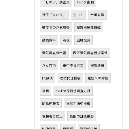
「しのぶ」調査員
バイク出動
探偵「ゆかり」
先ヨミ
台風対策
徹夜での浮気調査
撮影機器準備編
動画資料
筑後
盗聴発見
浮気調査報告書
西区浮気調査新規案件
八女市内
車中不貞行為
撮影機器
FC探偵
理枝代理投稿
難題への対処
福岡
つばめ探偵社調査方針
訴訟経験者
撮影手法中洲編
依頼者男女比
夜間の証拠撮影
映像証拠
早慶戦
訴訟前決着