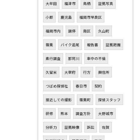
大牟田
福津市
鳥栖
証拠写真
小郡
鹿児島
福岡市早良区
福岡市内
調停
南区
久山町
篠栗
バイク追尾
報告書
証拠把握
素行調査
那珂川
車中の不倫
久留米
大宰府
行方
興信所
つばめ探偵社
春日市
契約
接近しての撮影
篠栗町
探偵スタッフ
研修
熊本
調査方針
大野城市
分析力
証拠映像
訴訟
佐賀