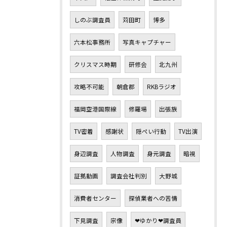
しのぶ調査員
苅田町
博多
六本松事務所
写真キャプチャー
クリスマス時期
研修会
北九州
攻略不可能
朝倉郡
RKBラジオ
福岡空港国際線
修羅場
出張族
TV密着
感謝状
隠ぺい行動
TV出演
身辺調査
人物調査
身元調査
暗視
証拠動画
調査会社判別
大野城
消費者センター
探偵業者への苦情
下見調査
宗像
❤ゆかり❤調査員