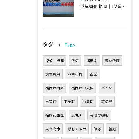
浮気調査 福岡｜TV番組15分間の特集の時のお話①
タグ
Tags
探偵 福岡
浮気
福岡県
調査依頼
調査費用
車中不倫
西区
福岡市南区
福岡市中央区
バイク
古賀市
宇美町
粕屋町
筑紫野
福岡市西区
志免町
夜間の撮影
太宰府市
隠しカメラ
飯塚
結婚