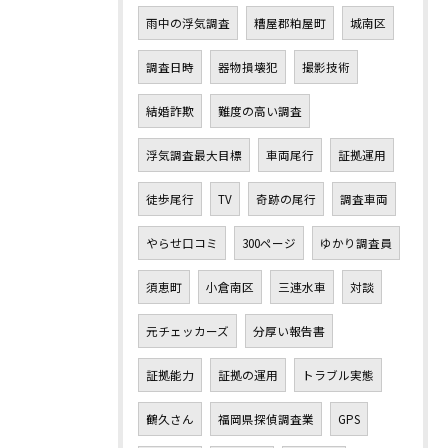
雨中の浮気調査
糟屋郡粕屋町
城南区
調査日時
器物損壊犯
撮影技術
結婚詐欺
難度の高い調査
浮気調査最大目標
車両尾行
証拠運用
徒歩尾行
TV
奇跡の尾行
調査車両
やらせ口コミ
300ページ
ゆかり調査員
須恵町
小倉南区
三連水車
対談
元チェッカーズ
分厚い報告書
証拠能力
証拠の運用
トラブル実態
鶴久さん
福岡県探偵調査業
GPS