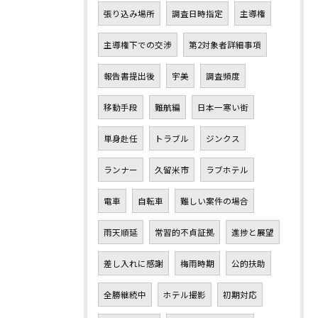
張り込み場所
調査日時指定
主導権
主導権下での交渉
第2対象者詳細事項
報告書提出後
宇美
調査頻度
移動手段
難航編
日本一寒い街
単身赴任
トラブル
ジンクス
ランナー
久留米市
ラブホテル
電車
自転車
難しい案件の場合
雨天順延
常習的不貞証拠
進捗と展望
差し入れに感謝
梅雨時期
公的扶助
全勝継続中
ホテル撮影
初期対応