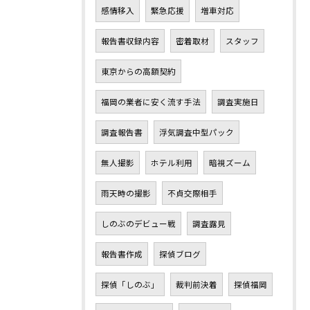
感情移入
緊急応援
増車対応
報告書収録内容
密着取材
スタッフ
東京からの高額契約
福岡の業者に安く流す手法
調査実施日
調査報告書
浮気調査中型パック
無人撮影
ホテル利用
暗視ズーム
雨天時の撮影
不貞交際相手
しのぶのデビュー戦
調査露見
報告書作成
探偵ブログ
探偵「しのぶ」
裁判前決着
探偵福岡