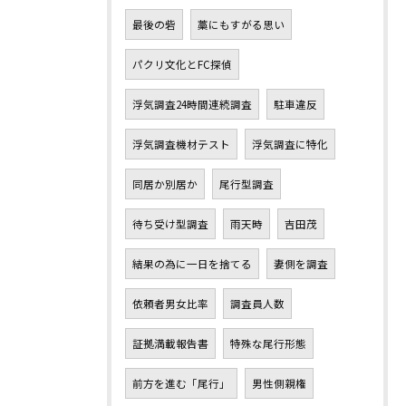
最後の砦
藁にもすがる思い
パクリ文化とFC探偵
浮気調査24時間連続調査
駐車違反
浮気調査機材テスト
浮気調査に特化
同居か別居か
尾行型調査
待ち受け型調査
雨天時
吉田茂
結果の為に一日を捨てる
妻側を調査
依頼者男女比率
調査員人数
証拠満載報告書
特殊な尾行形態
前方を進む「尾行」
男性側親権