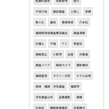
慰謝料請求
筑紫野市
尾行
不貞行為
婚前調査
人探し
依頼
無人化
露見
悪徳探偵
六本松
福岡県探偵調査業協議会
調査員数
弁護士
不倫
ＦＣ
常習性
接触禁止
小郡市
出張
対象者
調査バイク
暗視カメラ
撮影機材
福岡空港
タクシー対応
ホテル出発
探偵 福岡 浮気調査
福岡市
浮気調査以外
証拠撮影
親権
中央区
糟屋郡篠栗町
証拠開示